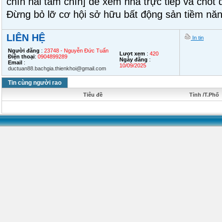
chín hai tám chín] để xem nhà trực tiếp và chốt 
Đừng bỏ lỡ cơ hội sở hữu bất động sản tiềm năn
LIÊN HỆ
In tin
Người đăng
:
23748 - Nguyễn Đức Tuấn
Lượt xem
:
420
Điện thoại
:
0904899289
Ngày đăng
:
Email
:
10/09/2025
ductuan88.bachgia.thienkhoi@gmail.com
Tin cùng người rao
Tiêu đề
Tỉnh /T.Phố