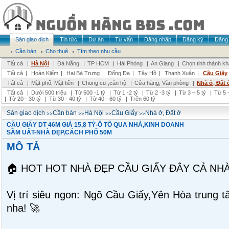
Sàn giao dịch
Tin tức
Dự án
Tư vấn
Đăng nhập
Đăng ký
Đăng 
Cần bán
Cho thuê
Tìm theo nhu cầu
Tất cả
|
Hà Nội
|
Đà Nẵng
|
TP HCM
|
Hải Phòng
|
An Giang
|
Chọn tỉnh thành k
Tất cả
|
Hoàn Kiếm
|
Hai Bà Trưng
|
Đống Đa
|
Tây Hồ
|
Thanh Xuân
|
Cầu Giấy
Tất cả
|
Mặt phố, Mặt tiền
|
Chung cư ,căn hộ
|
Cửa hàng, Văn phòng
|
Nhà ở, Đất 
Tất cả
|
Dưới 500 triệu
|
Từ 500 -1 tỷ
|
Từ 1 -2 tỷ
|
Từ 2 -3 tỷ
|
Từ 3 – 5 tỷ
|
Từ 5 –
|
Từ 20 - 30 tỷ
|
Từ 30 - 40 tỷ
|
Từ 40 - 60 tỷ
|
Trên 60 tỷ
>>
>>
>>
>>
Sàn giao dịch
Cần bán
Hà Nội
Cầu Giấy
Nhà ở, Đất ở
CẦU GIẤY DT 46M GIÁ 15,8 TỶ-Ô TÔ QUA NHÀ,KINH DOANH
SẦM UẤT-NHÀ ĐẸP,CÁCH PHỐ 50M
MÔ TẢ
🏠 HOT HOT NHÀ ĐẸP CẦU GIẤY ĐÂY CẢ NHÀ 
Vị trí siêu ngon: Ngõ Cầu Giấy,Yên Hòa trung 
nha! 🚀