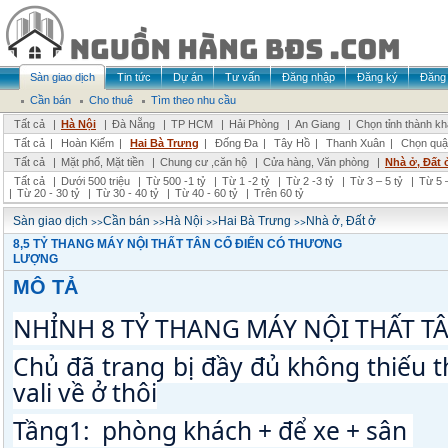
Sàn giao dịch
Tin tức
Dự án
Tư vấn
Đăng nhập
Đăng ký
Đăng 
Cần bán
Cho thuê
Tìm theo nhu cầu
Tất cả
|
Hà Nội
|
Đà Nẵng
|
TP HCM
|
Hải Phòng
|
An Giang
|
Chọn tỉnh thành k
Tất cả
|
Hoàn Kiếm
|
Hai Bà Trưng
|
Đống Đa
|
Tây Hồ
|
Thanh Xuân
|
Chọn quậ
Tất cả
|
Mặt phố, Mặt tiền
|
Chung cư ,căn hộ
|
Cửa hàng, Văn phòng
|
Nhà ở, Đất 
Tất cả
|
Dưới 500 triệu
|
Từ 500 -1 tỷ
|
Từ 1 -2 tỷ
|
Từ 2 -3 tỷ
|
Từ 3 – 5 tỷ
|
Từ 5 –
|
Từ 20 - 30 tỷ
|
Từ 30 - 40 tỷ
|
Từ 40 - 60 tỷ
|
Trên 60 tỷ
>>
>>
>>
>>
Sàn giao dịch
Cần bán
Hà Nội
Hai Bà Trưng
Nhà ở, Đất ở
8,5 TỶ THANG MÁY NỘI THẤT TÂN CỔ ĐIỂN CÓ THƯƠNG
LƯỢNG
MÔ TẢ
NHỈNH 8 TỶ THANG MÁY NỘI THẤT TÂ
Chủ đã trang bị đầy đủ không thiếu th
vali về ở thôi
Tầng1:  phòng khách + để xe + sân 