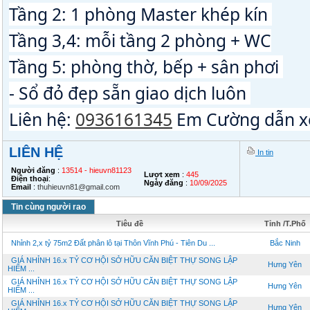
Tầng 2: 1 phòng Master khép kín 
Tầng 3,4: mỗi tầng 2 phòng + WC
Tầng 5: phòng thờ, bếp + sân phơi 
- Sổ đỏ đẹp sẵn giao dịch luôn 
Liên hệ: 
0936161345
 Em Cường dẫn x
LIÊN HỆ
In tin
Người đăng
:
13514 - hieuvn81123
Lượt xem
:
445
Điện thoại
:
Ngày đăng
:
10/09/2025
Email
:
thuhieuvn81@gmail.com
Tin cùng người rao
Tiêu đề
Tỉnh /T.Phố
Nhỉnh 2,x tỷ 75m2 Đất phân lô tại Thôn Vĩnh Phú - Tiên Du ...
Bắc Ninh
GIÁ NHỈNH 16.x TỶ CƠ HỘI SỞ HỮU CĂN BIỆT THỰ SONG LẬP
Hưng Yên
HIẾM ...
GIÁ NHỈNH 16.x TỶ CƠ HỘI SỞ HỮU CĂN BIỆT THỰ SONG LẬP
Hưng Yên
HIẾM ...
GIÁ NHỈNH 16.x TỶ CƠ HỘI SỞ HỮU CĂN BIỆT THỰ SONG LẬP
Hưng Yên