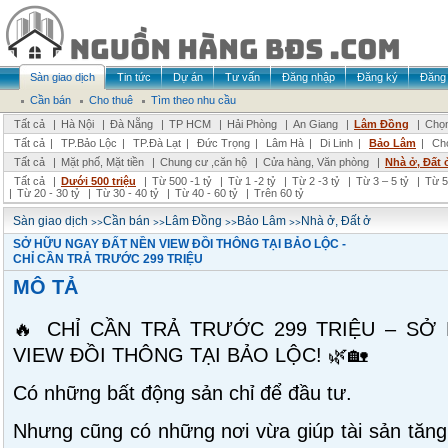
Sàn giao dịch
Tin tức
Dự án
Tư vấn
Đăng nhập
Đăng ký
Đăng 
Cần bán
Cho thuê
Tìm theo nhu cầu
Tất cả
|
Hà Nội
|
Đà Nẵng
|
TP HCM
|
Hải Phòng
|
An Giang
|
Lâm Đồng
|
Chọn
Tất cả
|
TP.Bảo Lộc
|
TP.Đà Lạt
|
Đức Trọng
|
Lâm Hà
|
Di Linh
|
Bảo Lâm
|
Ch
Tất cả
|
Mặt phố, Mặt tiền
|
Chung cư ,căn hộ
|
Cửa hàng, Văn phòng
|
Nhà ở, Đất 
Tất cả
|
Dưới 500 triệu
|
Từ 500 -1 tỷ
|
Từ 1 -2 tỷ
|
Từ 2 -3 tỷ
|
Từ 3 – 5 tỷ
|
Từ 5
|
Từ 20 - 30 tỷ
|
Từ 30 - 40 tỷ
|
Từ 40 - 60 tỷ
|
Trên 60 tỷ
>>
>>
>>
>>
Sàn giao dịch
Cần bán
Lâm Đồng
Bảo Lâm
Nhà ở, Đất ở
SỞ HỮU NGAY ĐẤT NỀN VIEW ĐỒI THÔNG TẠI BẢO LỘC -
CHỈ CẦN TRẢ TRƯỚC 299 TRIỆU
MÔ TẢ
🔥 CHỈ CẦN TRẢ TRƯỚC 299 TRIỆU – SỞ
VIEW ĐỒI THÔNG TẠI BẢO LỘC! 🌿🏡
Có những bất động sản chỉ để đầu tư.
Nhưng cũng có những nơi vừa giúp tài sản tăng 