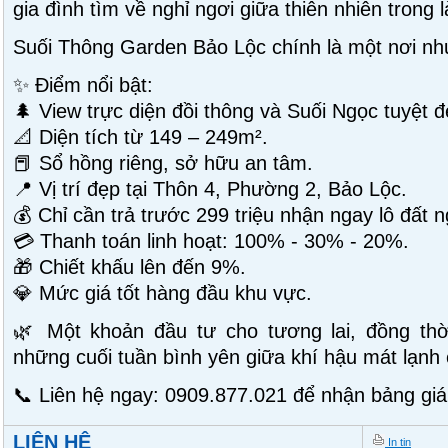
gia đình tìm về nghỉ ngơi giữa thiên nhiên trong 
Suối Thông Garden Bảo Lộc chính là một nơi nh
✨ Điểm nổi bật:
🌲 View trực diện đồi thông và Suối Ngọc tuyệt đ
📐 Diện tích từ 149 – 249m².
📕 Sổ hồng riêng, sở hữu an tâm.
📍 Vị trí đẹp tại Thôn 4, Phường 2, Bảo Lộc.
💰 Chỉ cần trả trước 299 triệu nhận ngay lô đất 
💳 Thanh toán linh hoạt: 100% - 30% - 20%.
🎁 Chiết khấu lên đến 9%.
💎 Mức giá tốt hàng đầu khu vực.
🌿 Một khoản đầu tư cho tương lai, đồng thờ
những cuối tuần bình yên giữa khí hậu mát lạnh
📞 Liên hệ ngay: 0909.877.021 để nhận bảng giá
LIÊN HỆ
In tin