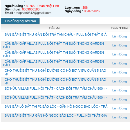
Người đăng
:
30765 - Phan Nhật Linh
Lượt xem
:
306
Điện thoại
:
0559060180
Ngày đăng
:
08/07/2026
Email
:
teephan0312@gmail.com
Tin cùng người rao
Tiêu đề
Tỉnh /T.Phố
BÁN GẤP BIẾT THỰ GẦN ĐỒI TRẢ TÂM CHÂU - FULL NỘI THẤT GIÁ
Lâm Đồng
...
CẦN BÁN GẤP VILLAS FULL NỘI THẤT TẠI SUỐI THÔNG GARDEN
Lâm Đồng
BẢO ...
CẦN BÁN GẤP VILLAS FULL NỘI THẤT TẠI SUỐI THÔNG GARDEN
Lâm Đồng
BẢO ...
CẦN BÁN GẤP VILLAS FULL NỘI THẤT TẠI SUỐI THÔNG GARDEN
Lâm Đồng
BẢO ...
CHO THUÊ BIỆT THỰ NGHĨ DƯỠNG CÓ HỒ BƠI VIEW CUẨN 5 SAO
Lâm Đồng
TẠI ...
CHO THUÊ BIỆT THỰ NGHĨ DƯỠNG CÓ HỒ BƠI VIEW CUẨN 5 SAO
Lâm Đồng
TẠI ...
SỞ HỮU VILLAS FULL NỘI THẤT - CÁCH ĐỒI TRÀ TÂM CHÂU 500m -
Lâm Đồng
...
SỞ HỮU VILLAS FULL NỘI THẤT - CÁCH ĐỒI TRÀ TÂM CHÂU 500m -
Lâm Đồng
...
BÁN GẤP LÔ ĐẤT TẠI P2 BẢO LỘC - GẦN HỒ NGỌC BẢO LỘC - TRẢ
Lâm Đồng
...
BÁN GẤP BIẾT THỰ GẦN HỒ NGỌC BẢO LỘC - FULL NỘI THẤT GIÁ
Lâm Đồng
...