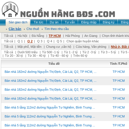
Sàn giao dịch
Tin tức
Dự án
Tư vấn
Đăng nhập
Đăng ký
Đăng 
Cần bán
Cho thuê
Tìm theo nhu cầu
Tất cả
|
Hà Nội
|
Đà Nẵng
|
TP HCM
|
Hải Phòng
|
An Giang
|
Chọn tỉnh thành kh
Tất cả
|
Q 1
|
Q 2
|
Q 3
|
Q 4
|
Q 5
|
Chọn quận huyện khác
Tất cả
|
Mặt phố, Mặt tiền
|
Chung cư ,căn hộ
|
Cửa hàng, Văn phòng
|
Nhà ở, Đất 
Tất cả
|
Dưới 500 triệu
|
Từ 500 -1 tỷ
|
Từ 1 -2 tỷ
|
Từ 2 -3 tỷ
|
Từ 3 – 5 tỷ
|
Từ 5 –
|
Từ 20 - 30 tỷ
|
Từ 30 - 40 tỷ
|
Từ 40 - 60 tỷ
|
Trên 60 tỷ
Tiêu đề
Tỉnh /T.Phố
Bán nhà 182m2 đường Nguyễn Thị Định, Cát Lái, Q2, TP HCM, ...
TP HCM
Bán nhà 182m2 đường Nguyễn Thị Định, Cát Lái, Q2, TP HCM, ...
TP HCM
Bán nhà 182m2 đường Nguyễn Thị Định, Cát Lái, Q2, TP HCM, ...
TP HCM
Bán nhà 182m2 đường Nguyễn Thị Định, Cát Lái, Q2, TP HCM, ...
TP HCM
Bán nhà 5 tầng 112m2 đường Nguyễn Tư Nghiêm, Bình Trưng ...
TP HCM
Bán nhà 5 tầng 112m2 đường Nguyễn Tư Nghiêm, Bình Trưng ...
TP HCM
Bán nhà 5 tầng 112m2 đường Nguyễn Tư Nghiêm, Bình Trưng ...
TP HCM