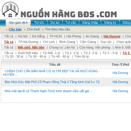
Sàn giao dịch
Tin tức
Dự án
Tư vấn
Đăng nhập
Đăng ký
Đăng 
Cần bán
Cho thuê
Tìm theo nhu cầu
Tất cả
|
Hà Nội
|
Đà Nẵng
|
TP HCM
|
Hải Phòng
|
An Giang
|
Hải Dương
|
Chọ
Tất cả
|
TP.Hải Dương
|
Chí Linh
|
Bình Giang
|
Cẩm Giàng
|
Gia Lộc
|
Chọn quậ
Tất cả
|
Mặt phố, Mặt tiền
|
Chung cư ,căn hộ
|
Cửa hàng, Văn phòng
|
Nhà ở, Đất
Tất cả
|
Dưới 500 triệu
|
Từ 500 -1 tỷ
|
Từ 1 -2 tỷ
|
Từ 2 -3 tỷ
|
Từ 3 – 5 tỷ
|
Từ 5 
|
Từ 20 - 30 tỷ
|
Từ 30 - 40 tỷ
|
Từ 40 - 60 tỷ
|
Trên 60 tỷ
Tiêu đề
Tỉnh /T.Phố
CHÍNH CHỦ CẦN BÁN NHÀ CÓ VỊ TRÍ ĐẸP TẠI XÃ NGŨ HÙNG -
Hải Dương
HUYỆN ...
Bán Nhà Góc Mặt Phố Cổ Phạm Hồng Thái 3 Tầng Kinh Giá 5.x Tỷ
Hải Dương
Nhà mặt đại lộ Lê Thanh Nghị 72m2 kinh doanh sầm uất giá ...
Hải Dương