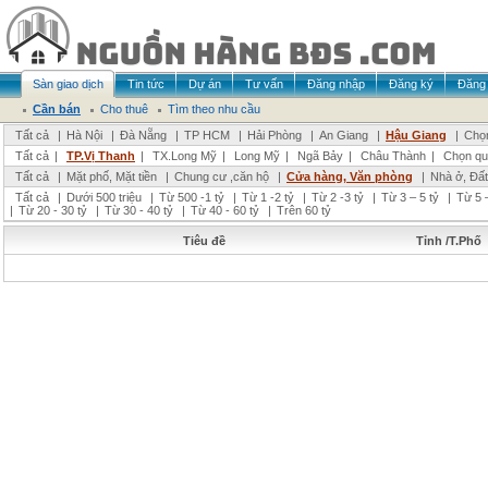
Sàn giao dịch
Tin tức
Dự án
Tư vấn
Đăng nhập
Đăng ký
Đăng 
Cần bán
Cho thuê
Tìm theo nhu cầu
Tất cả
|
Hà Nội
|
Đà Nẵng
|
TP HCM
|
Hải Phòng
|
An Giang
|
Hậu Giang
|
Chọn
Tất cả
|
TP.Vị Thanh
|
TX.Long Mỹ
|
Long Mỹ
|
Ngã Bảy
|
Châu Thành
|
Chọn qu
Tất cả
|
Mặt phố, Mặt tiền
|
Chung cư ,căn hộ
|
Cửa hàng, Văn phòng
|
Nhà ở, Đất
Tất cả
|
Dưới 500 triệu
|
Từ 500 -1 tỷ
|
Từ 1 -2 tỷ
|
Từ 2 -3 tỷ
|
Từ 3 – 5 tỷ
|
Từ 5 –
|
Từ 20 - 30 tỷ
|
Từ 30 - 40 tỷ
|
Từ 40 - 60 tỷ
|
Trên 60 tỷ
Tiêu đề
Tỉnh /T.Phố