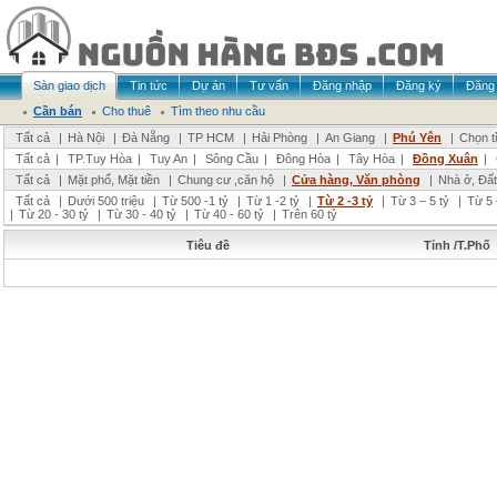
Sàn giao dịch
Tin tức
Dự án
Tư vấn
Đăng nhập
Đăng ký
Đăng 
Cần bán
Cho thuê
Tìm theo nhu cầu
Tất cả
|
Hà Nội
|
Đà Nẵng
|
TP HCM
|
Hải Phòng
|
An Giang
|
Phú Yên
|
Chọn t
Tất cả
|
TP.Tuy Hòa
|
Tuy An
|
Sông Cầu
|
Đông Hòa
|
Tây Hòa
|
Đồng Xuân
|
Tất cả
|
Mặt phố, Mặt tiền
|
Chung cư ,căn hộ
|
Cửa hàng, Văn phòng
|
Nhà ở, Đất
Tất cả
|
Dưới 500 triệu
|
Từ 500 -1 tỷ
|
Từ 1 -2 tỷ
|
Từ 2 -3 tỷ
|
Từ 3 – 5 tỷ
|
Từ 5 
|
Từ 20 - 30 tỷ
|
Từ 30 - 40 tỷ
|
Từ 40 - 60 tỷ
|
Trên 60 tỷ
Tiêu đề
Tỉnh /T.Phố