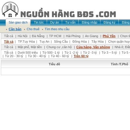
Sàn giao dịch
Tin tức
Dự án
Tư vấn
Đăng nhập
Đăng ký
Đăng 
Cần bán
Cho thuê
Tìm theo nhu cầu
Tất cả
|
Hà Nội
|
Đà Nẵng
|
TP HCM
|
Hải Phòng
|
An Giang
|
Phú Yên
|
Chọn t
Tất cả
|
TP.Tuy Hòa
|
Tuy An
|
Sông Cầu
|
Đông Hòa
|
Tây Hòa
|
Chọn quận huy
Tất cả
|
Mặt phố, Mặt tiền
|
Chung cư ,căn hộ
|
Cửa hàng, Văn phòng
|
Nhà ở, Đất
Tất cả
|
Dưới 500 triệu
|
Từ 500 -1 tỷ
|
Từ 1 -2 tỷ
|
Từ 2 -3 tỷ
|
Từ 3 – 5 tỷ
|
Từ 5 –
|
Từ 20 - 30 tỷ
|
Từ 30 - 40 tỷ
|
Từ 40 - 60 tỷ
|
Trên 60 tỷ
Tiêu đề
Tỉnh /T.Phố