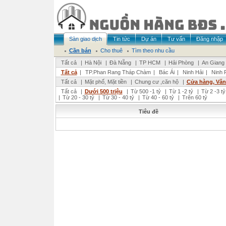
Sàn giao dịch
Tin tức
Dự án
Tư vấn
Đăng nhập
Cần bán
Cho thuê
Tìm theo nhu cầu
Tất cả
|
Hà Nội
|
Đà Nẵng
|
TP HCM
|
Hải Phòng
|
An Giang
Tất cả
|
TP.Phan Rang Tháp Chàm
|
Bác Ái
|
Ninh Hải
|
Ninh 
Tất cả
|
Mặt phố, Mặt tiền
|
Chung cư ,căn hộ
|
Cửa hàng, Vă
Tất cả
|
Dưới 500 triệu
|
Từ 500 -1 tỷ
|
Từ 1 -2 tỷ
|
Từ 2 -3 tỷ
|
Từ 20 - 30 tỷ
|
Từ 30 - 40 tỷ
|
Từ 40 - 60 tỷ
|
Trên 60 tỷ
Tiêu đề