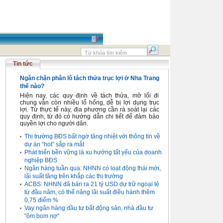
Tin tức
Ngăn chặn phân lô tách thửa trục lợi ở Nha Trang
thế nào?
Hiện nay, các quy định về tách thửa, mở lối đi
chung vẫn còn nhiều lổ hổng, dễ bị lợi dụng trục
lợi. Từ thực tế này, địa phương cần rà soát lại các
quy định, từ đó có hướng dẫn chi tiết để đảm bảo
quyền lợi cho người dân.
Thị trường BĐS bất ngờ tăng nhiệt với thông tin về
dự án “hot” sắp ra mắt
Phát triển bền vững là xu hướng tất yếu của doanh
nghiệp BĐS
Ngân hàng tuần qua: NHNN có loạt động thái mới,
lãi suất tăng trên khắp các thị trường
ACBS: NHNN đã bán ra 21 tỷ USD dự trữ ngoại tệ
từ đầu năm, có thể nâng lãi suất điều hành thêm
0,75 điểm %
Vay ngân hàng đầu tư bất động sản, nhà đầu tư
"ôm bom nợ"