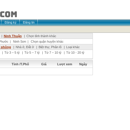
Đăng ký
Đăng tin
|
Ninh Thuận
|
Chọn tỉnh thành khác
Phước
|
Ninh Sơn
|
Chọn quận huyện khác
n phòng
|
Nhà ở, Đất ở
|
Biệt thự, Phân lô
|
Loại khác
|
Từ 3 – 5 tỷ
|
Từ 5 – 7 tỷ
|
Từ 7 – 10 tỷ
|
Từ 10 - 20 tỷ
Tỉnh /T.Phố
Giá
Lượt xem
Ngày