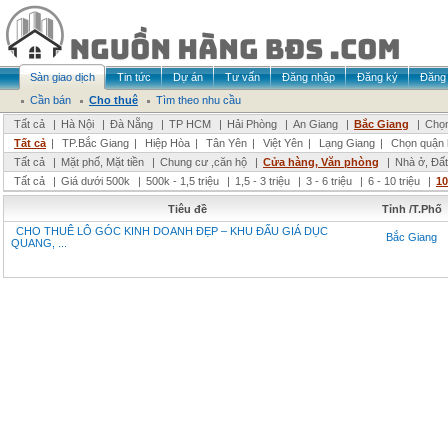
Sàn giao dịch
Tin tức
Dự án
Tư vấn
Đăng nhập
Đăng ký
Đăng 
Cần bán
Cho thuê
Tìm theo nhu cầu
Tất cả
|
Hà Nội
|
Đà Nẵng
|
TP HCM
|
Hải Phòng
|
An Giang
|
Bắc Giang
|
Chọn
Tất cả
|
TP.Bắc Giang
|
Hiệp Hòa
|
Tân Yên
|
Việt Yên
|
Lạng Giang
|
Chọn quận 
Tất cả
|
Mặt phố, Mặt tiền
|
Chung cư ,căn hộ
|
Cửa hàng, Văn phòng
|
Nhà ở, Đất
Tất cả
|
Giá dưới 500k
|
500k - 1,5 triệu
|
1,5 - 3 triệu
|
3 - 6 triệu
|
6 - 10 triệu
|
10
Tiêu đề
Tỉnh /T.Phố
CHO THUÊ LÔ GÓC KINH DOANH ĐẸP – KHU ĐẤU GIÁ DỤC
Bắc Giang
QUANG, ...