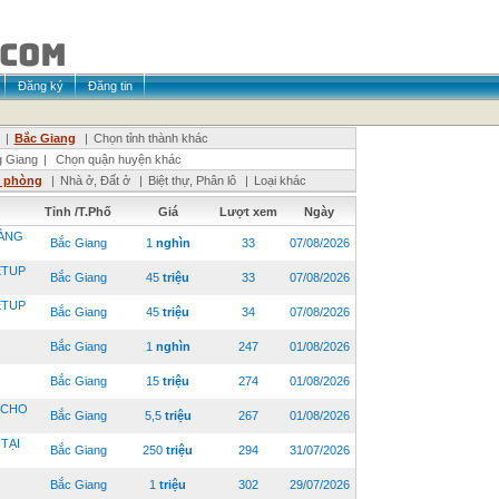
Đăng ký
Đăng tin
|
Bắc Giang
|
Chọn tỉnh thành khác
 Giang
|
Chọn quận huyện khác
n phòng
|
Nhà ở, Đất ở
|
Biệt thự, Phân lô
|
Loại khác
Tỉnh /T.Phố
Giá
Lượt xem
Ngày
HÀNG
Bắc Giang
1
nghìn
33
07/08/2026
ETUP
Bắc Giang
45
triệu
33
07/08/2026
ETUP
Bắc Giang
45
triệu
34
07/08/2026
Bắc Giang
1
nghìn
247
01/08/2026
Bắc Giang
15
triệu
274
01/08/2026
 CHO
Bắc Giang
5,5
triệu
267
01/08/2026
ẠI
Bắc Giang
250
triệu
294
31/07/2026
Bắc Giang
1
triệu
302
29/07/2026