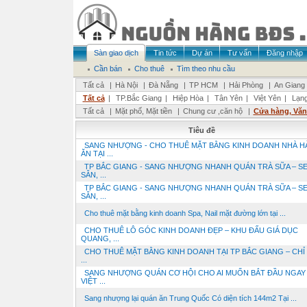
Sàn giao dịch
Tin tức
Dự án
Tư vấn
Đăng nhập
Cần bán
Cho thuê
Tìm theo nhu cầu
Tất cả
|
Hà Nội
|
Đà Nẵng
|
TP HCM
|
Hải Phòng
|
An Giang
Tất cả
|
TP.Bắc Giang
|
Hiệp Hòa
|
Tân Yên
|
Việt Yên
|
Lạng
Tất cả
|
Mặt phố, Mặt tiền
|
Chung cư ,căn hộ
|
Cửa hàng, Vă
Tiêu đề
SANG NHƯỢNG - CHO THUÊ MẶT BẰNG KINH DOANH NHÀ 
ĂN TẠI ...
TP BẮC GIANG - SANG NHƯỢNG NHANH QUÁN TRÀ SỮA – S
SẴN, ...
TP BẮC GIANG - SANG NHƯỢNG NHANH QUÁN TRÀ SỮA – S
SẴN, ...
Cho thuê mặt bằng kinh doanh Spa, Nail mặt đường lớn tại ...
CHO THUÊ LÔ GÓC KINH DOANH ĐẸP – KHU ĐẤU GIÁ DỤC
QUANG, ...
CHO THUÊ MẶT BẰNG KINH DOANH TẠI TP BẮC GIANG – CHỈ
...
SANG NHƯỢNG QUÁN CƠ HỘI CHO AI MUỐN BẮT ĐẦU NGAY T
VIỆT ...
Sang nhượng lại quán ăn Trung Quốc Có diện tích 144m2 Tại ...