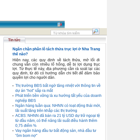
Tin tức
Ngăn chặn phân lô tách thửa trục lợi ở Nha Trang
thế nào?
Hiện nay, các quy định về tách thửa, mở lối đi
chung vẫn còn nhiều lổ hổng, dễ bị lợi dụng trục
lợi. Từ thực tế này, địa phương cần rà soát lại các
quy định, từ đó có hướng dẫn chi tiết để đảm bảo
quyền lợi cho người dân.
Thị trường BĐS bất ngờ tăng nhiệt với thông tin về
dự án “hot” sắp ra mắt
Phát triển bền vững là xu hướng tất yếu của doanh
nghiệp BĐS
Ngân hàng tuần qua: NHNN có loạt động thái mới,
lãi suất tăng trên khắp các thị trường
ACBS: NHNN đã bán ra 21 tỷ USD dự trữ ngoại tệ
từ đầu năm, có thể nâng lãi suất điều hành thêm
0,75 điểm %
Vay ngân hàng đầu tư bất động sản, nhà đầu tư
"ôm bom nợ"