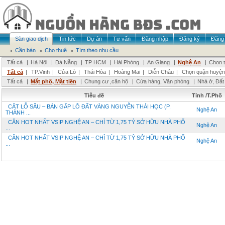
Sàn giao dịch
Tin tức
Dự án
Tư vấn
Đăng nhập
Đăng ký
Đăng 
Cần bán
Cho thuê
Tìm theo nhu cầu
Tất cả
|
Hà Nội
|
Đà Nẵng
|
TP HCM
|
Hải Phòng
|
An Giang
|
Nghệ An
|
Chọn t
Tất cả
|
TP.Vinh
|
Cửa Lò
|
Thái Hòa
|
Hoàng Mai
|
Diễn Châu
|
Chọn quận huyện
Tất cả
|
Mặt phố, Mặt tiền
|
Chung cư ,căn hộ
|
Cửa hàng, Văn phòng
|
Nhà ở, Đất
Tiêu đề
Tỉnh /T.Phố
CẮT LỖ SÂU – BÁN GẤP LÔ ĐẤT VÀNG NGUYỄN THÁI HỌC (P.
Nghệ An
THÀNH ...
CĂN HOT NHẤT VSIP NGHỆ AN – CHỈ TỪ 1,75 TỶ SỞ HỮU NHÀ PHỐ
Nghệ An
...
CĂN HOT NHẤT VSIP NGHỆ AN – CHỈ TỪ 1,75 TỶ SỞ HỮU NHÀ PHỐ
Nghệ An
...