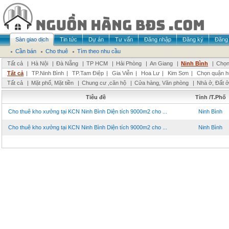
Sàn giao dịch
Tin tức
Dự án
Tư vấn
Đăng nhập
Đăng ký
Đăng 
Cần bán
Cho thuê
Tìm theo nhu cầu
Tất cả
|
Hà Nội
|
Đà Nẵng
|
TP HCM
|
Hải Phòng
|
An Giang
|
Ninh Bình
|
Chọn
Tất cả
|
TP.Ninh Bình
|
TP.Tam Điệp
|
Gia Viễn
|
Hoa Lư
|
Kim Sơn
|
Chọn quận h
Tất cả
|
Mặt phố, Mặt tiền
|
Chung cư ,căn hộ
|
Cửa hàng, Văn phòng
|
Nhà ở, Đất ở
Tiêu đề
Tỉnh /T.Phố
Cho thuê kho xưởng tại KCN Ninh Bình Diện tích 9000m2 cho ...
Ninh Bình
Cho thuê kho xưởng tại KCN Ninh Bình Diện tích 9000m2 cho ...
Ninh Bình