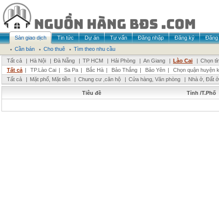
Sàn giao dịch
Tin tức
Dự án
Tư vấn
Đăng nhập
Đăng ký
Đăng 
Cần bán
Cho thuê
Tìm theo nhu cầu
Tất cả
|
Hà Nội
|
Đà Nẵng
|
TP HCM
|
Hải Phòng
|
An Giang
|
Lào Cai
|
Chọn tỉ
Tất cả
|
TP.Lào Cai
|
Sa Pa
|
Bắc Hà
|
Bảo Thắng
|
Bảo Yên
|
Chọn quận huyện 
Tất cả
|
Mặt phố, Mặt tiền
|
Chung cư ,căn hộ
|
Cửa hàng, Văn phòng
|
Nhà ở, Đất ở
Tiêu đề
Tỉnh /T.Phố