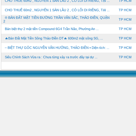
CHO THUÊ 60m2 , NGUYÊN 1 SÀN LẦU 2 , CÓ LỐI DI RIÊNG, TẠI ...
TP HCM
CHO THUÊ 60m2 , NGUYÊN 1 SÀN LẦU 2 , CÓ LỐI DI RIÊNG, TẠI ...
TP HCM
®️ BÁN ĐẤT MẶT TIỀN ĐƯỜNG TRẦN VĂN SẮC, THẢO ĐIỀN, QUẬN
TP HCM
2
Bán biệt thự 2 mặt tiền Compound 6G4 Trần Não, Phường An ...
TP HCM
🔥Bán Đất Mặt Tiền Sông Thảo Điền DT🔥 600m2 mặt sông SG, ...
TP HCM
– BIỆT THỰ GÓC NGUYỄN VĂN HƯỞNG, THẢO ĐIỀN ▪️ Diện tích: ...
TP HCM
Siêu Chính Sách Vừa ra : Chưa từng xảy ra trước đây tại dự ...
TP HCM