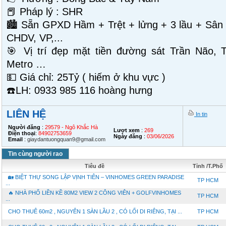
📕 Pháp lý : SHR
🏙 Sẵn GPXD Hầm + Trệt + lửng + 3 lầu + Sân 
CHDV, VP,...
🎯 Vị trí đẹp mặt tiền đường sát Trần Não, 
Metro …
💵 Giá chỉ: 25Tỷ ( hiếm ở khu vực )
☎️LH: 0933 985 116 hoàng hưng
LIÊN HỆ
In tin
Người đăng
:
29579 - Ngô Khắc Hà
Lượt xem
:
269
Điện thoại
:
84902753659
Ngày đăng
:
03/06/2026
Email
:
giaydantuongquan9@gmail.com
Tin cùng người rao
Tiêu đề
Tỉnh /T.Phố
🏡 BIỆT THỰ SONG LẬP VỊNH TIÊN – VINHOMES GREEN PARADISE
TP HCM
...
🔥 NHÀ PHỐ LIỀN KỀ 80M2 VIEW 2 CÔNG VIÊN + GOLFVINHOMES
TP HCM
...
CHO THUÊ 60m2 , NGUYÊN 1 SÀN LẦU 2 , CÓ LỐI DI RIÊNG, TẠI ...
TP HCM