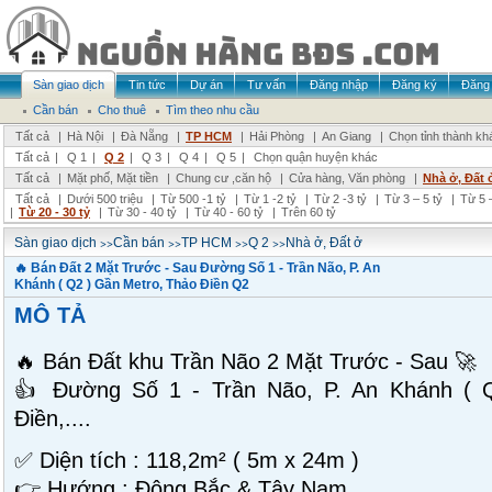
Sàn giao dịch
Tin tức
Dự án
Tư vấn
Đăng nhập
Đăng ký
Đăng 
Cần bán
Cho thuê
Tìm theo nhu cầu
Tất cả
|
Hà Nội
|
Đà Nẵng
|
TP HCM
|
Hải Phòng
|
An Giang
|
Chọn tỉnh thành kh
Tất cả
|
Q 1
|
Q 2
|
Q 3
|
Q 4
|
Q 5
|
Chọn quận huyện khác
Tất cả
|
Mặt phố, Mặt tiền
|
Chung cư ,căn hộ
|
Cửa hàng, Văn phòng
|
Nhà ở, Đất 
Tất cả
|
Dưới 500 triệu
|
Từ 500 -1 tỷ
|
Từ 1 -2 tỷ
|
Từ 2 -3 tỷ
|
Từ 3 – 5 tỷ
|
Từ 5 –
|
Từ 20 - 30 tỷ
|
Từ 30 - 40 tỷ
|
Từ 40 - 60 tỷ
|
Trên 60 tỷ
>>
>>
>>
>>
Sàn giao dịch
Cần bán
TP HCM
Q 2
Nhà ở, Đất ở
🔥 Bán Đất 2 Mặt Trước - Sau Đường Số 1 - Trần Não, P. An
Khánh ( Q2 ) Gần Metro, Thảo Điền Q2
MÔ TẢ
🔥 Bán Đất khu Trần Não 2 Mặt Trước - Sau 🚀
👍 Đường Số 1 - Trần Não, P. An Khánh ( 
Điền,....
✅ Diện tích : 118,2m² ( 5m x 24m )
👉 Hướng : Đông Bắc & Tây Nam