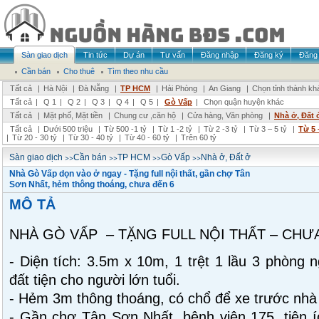
Sàn giao dịch
Tin tức
Dự án
Tư vấn
Đăng nhập
Đăng ký
Đăng 
Cần bán
Cho thuê
Tìm theo nhu cầu
Tất cả
|
Hà Nội
|
Đà Nẵng
|
TP HCM
|
Hải Phòng
|
An Giang
|
Chọn tỉnh thành kh
Tất cả
|
Q 1
|
Q 2
|
Q 3
|
Q 4
|
Q 5
|
Gò Vấp
|
Chọn quận huyện khác
Tất cả
|
Mặt phố, Mặt tiền
|
Chung cư ,căn hộ
|
Cửa hàng, Văn phòng
|
Nhà ở, Đất 
Tất cả
|
Dưới 500 triệu
|
Từ 500 -1 tỷ
|
Từ 1 -2 tỷ
|
Từ 2 -3 tỷ
|
Từ 3 – 5 tỷ
|
Từ 5 
|
Từ 20 - 30 tỷ
|
Từ 30 - 40 tỷ
|
Từ 40 - 60 tỷ
|
Trên 60 tỷ
>>
>>
>>
>>
Sàn giao dịch
Cần bán
TP HCM
Gò Vấp
Nhà ở, Đất ở
Nhà Gò Vấp dọn vào ở ngay - Tặng full nội thất, gần chợ Tân
Sơn Nhất, hẻm thông thoáng, chưa đến 6
MÔ TẢ
NHÀ GÒ VẤP – TẶNG FULL NỘI THẤT – CHƯA
- Diện tích: 3.5m x 10m, 1 trệt 1 lầu 3 phòng 
đất tiện cho người lớn tuổi.
- Hẻm 3m thông thoáng, có chổ để xe trước nhà 
- Gần chợ Tân Sơn Nhất, bệnh viện 175, tiện 