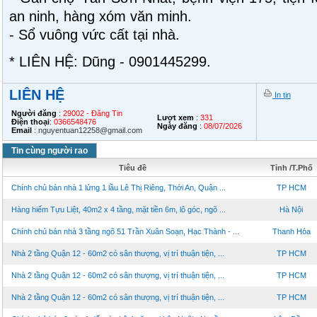
an ninh, hàng xóm văn minh.
- Sổ vuông vức cất tại nhà.
* LIÊN HỆ: Dũng - 0901445299.
LIÊN HỆ
In tin
Người đăng
:
29002 - Đăng Tin
Lượt xem
:
331
Điện thoại
:
0366548476
Ngày đăng
:
08/07/2026
Email
:
nguyentuan12258@gmail.com
Tin cùng người rao
Tiêu đề
Tỉnh /T.Phố
Chính chủ bán nhà 1 lửng 1 lầu Lê Thị Riêng, Thới An, Quận ...
TP HCM
Hàng hiếm Tựu Liệt, 40m2 x 4 tầng, mặt tiền 6m, lô góc, ngõ ...
Hà Nội
Chính chủ bán nhà 3 tầng ngõ 51 Trần Xuân Soạn, Hạc Thành - ...
Thanh Hóa
Nhà 2 tầng Quận 12 - 60m2 có sân thượng, vị trí thuận tiện, ...
TP HCM
Nhà 2 tầng Quận 12 - 60m2 có sân thượng, vị trí thuận tiện, ...
TP HCM
Nhà 2 tầng Quận 12 - 60m2 có sân thượng, vị trí thuận tiện, ...
TP HCM