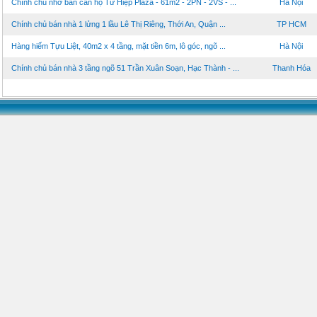
Chính chủ nhờ bán căn hộ Tứ Hiệp Plaza - 61m2 - 2PN - 2VS - ...
Hà Nội
Chính chủ bán nhà 1 lửng 1 lầu Lê Thị Riêng, Thới An, Quận ...
TP HCM
Hàng hiếm Tựu Liệt, 40m2 x 4 tầng, mặt tiền 6m, lô góc, ngõ ...
Hà Nội
Chính chủ bán nhà 3 tầng ngõ 51 Trần Xuân Soạn, Hạc Thành - ...
Thanh Hóa