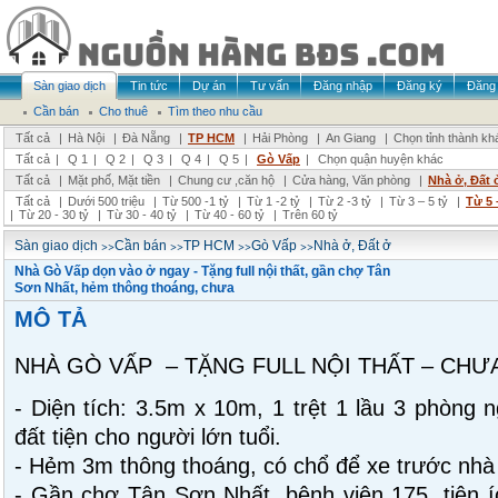
Sàn giao dịch
Tin tức
Dự án
Tư vấn
Đăng nhập
Đăng ký
Đăng 
Cần bán
Cho thuê
Tìm theo nhu cầu
Tất cả
|
Hà Nội
|
Đà Nẵng
|
TP HCM
|
Hải Phòng
|
An Giang
|
Chọn tỉnh thành kh
Tất cả
|
Q 1
|
Q 2
|
Q 3
|
Q 4
|
Q 5
|
Gò Vấp
|
Chọn quận huyện khác
Tất cả
|
Mặt phố, Mặt tiền
|
Chung cư ,căn hộ
|
Cửa hàng, Văn phòng
|
Nhà ở, Đất 
Tất cả
|
Dưới 500 triệu
|
Từ 500 -1 tỷ
|
Từ 1 -2 tỷ
|
Từ 2 -3 tỷ
|
Từ 3 – 5 tỷ
|
Từ 5 
|
Từ 20 - 30 tỷ
|
Từ 30 - 40 tỷ
|
Từ 40 - 60 tỷ
|
Trên 60 tỷ
>>
>>
>>
>>
Sàn giao dịch
Cần bán
TP HCM
Gò Vấp
Nhà ở, Đất ở
Nhà Gò Vấp dọn vào ở ngay - Tặng full nội thất, gần chợ Tân
Sơn Nhất, hẻm thông thoáng, chưa
MÔ TẢ
NHÀ GÒ VẤP – TẶNG FULL NỘI THẤT – CHƯA
- Diện tích: 3.5m x 10m, 1 trệt 1 lầu 3 phòng 
đất tiện cho người lớn tuổi.
- Hẻm 3m thông thoáng, có chổ để xe trước nhà 
- Gần chợ Tân Sơn Nhất, bệnh viện 175, tiện 