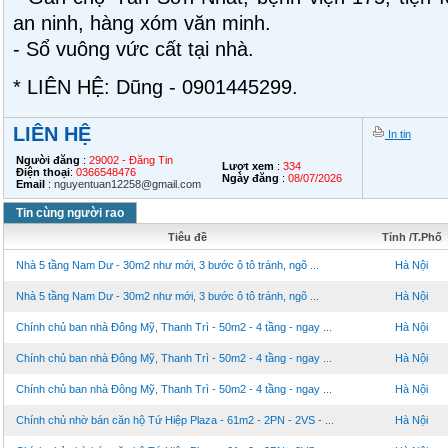
an ninh, hàng xóm văn minh.
- Sổ vuông vức cất tại nhà.
* LIÊN HỆ: Dũng - 0901445299.
LIÊN HỆ
In tin
Người đăng
:
29002 - Đăng Tin
Lượt xem
:
334
Điện thoại
:
0366548476
Ngày đăng
:
08/07/2026
Email
:
nguyentuan12258@gmail.com
Tin cùng người rao
Tiêu đề
Tỉnh /T.Phố
Nhà 5 tầng Nam Dư - 30m2 như mới, 3 bước ô tô tránh, ngõ ...
Hà Nội
Nhà 5 tầng Nam Dư - 30m2 như mới, 3 bước ô tô tránh, ngõ ...
Hà Nội
Chính chủ ban nhà Đông Mỹ, Thanh Trì - 50m2 - 4 tầng - ngay ...
Hà Nội
Chính chủ ban nhà Đông Mỹ, Thanh Trì - 50m2 - 4 tầng - ngay ...
Hà Nội
Chính chủ ban nhà Đông Mỹ, Thanh Trì - 50m2 - 4 tầng - ngay ...
Hà Nội
Chính chủ nhờ bán căn hộ Tứ Hiệp Plaza - 61m2 - 2PN - 2VS - ...
Hà Nội