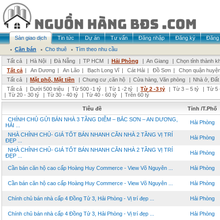
Sàn giao dịch
Tin tức
Dự án
Tư vấn
Đăng nhập
Đăng ký
Đăng 
Cần bán
Cho thuê
Tìm theo nhu cầu
Tất cả
|
Hà Nội
|
Đà Nẵng
|
TP HCM
|
Hải Phòng
|
An Giang
|
Chọn tỉnh thành k
Tất cả
|
An Dương
|
An Lão
|
Bạch Long Vĩ
|
Cát Hải
|
Đồ Sơn
|
Chọn quận huyệ
Tất cả
|
Mặt phố, Mặt tiền
|
Chung cư ,căn hộ
|
Cửa hàng, Văn phòng
|
Nhà ở, Đất
Tất cả
|
Dưới 500 triệu
|
Từ 500 -1 tỷ
|
Từ 1 -2 tỷ
|
Từ 2 -3 tỷ
|
Từ 3 – 5 tỷ
|
Từ 5 
|
Từ 20 - 30 tỷ
|
Từ 30 - 40 tỷ
|
Từ 40 - 60 tỷ
|
Trên 60 tỷ
Tiêu đề
Tỉnh /T.Phố
CHÍNH CHỦ GỬI BÁN NHÀ 3 TẦNG DIỄM – BẮC SƠN – AN DƯƠNG,
Hải Phòng
HẢI ...
NHÀ CHỈNH CHỦ- GIÁ TỐT BÁN NHANH CĂN NHÀ 2 TẦNG VỊ TRÍ
Hải Phòng
ĐẸP ...
NHÀ CHỈNH CHỦ- GIÁ TỐT BÁN NHANH CĂN NHÀ 2 TẦNG VỊ TRÍ
Hải Phòng
ĐẸP ...
Cần bán căn hộ cao cấp Hoàng Huy Commerce - View Võ Nguyên ...
Hải Phòng
Cần bán căn hộ cao cấp Hoàng Huy Commerce - View Võ Nguyên ...
Hải Phòng
Chính chủ bán nhà cấp 4 Đồng Tử 3, Hải Phòng - Vị trí đẹp ...
Hải Phòng
Chính chủ bán nhà cấp 4 Đồng Tử 3, Hải Phòng - Vị trí đẹp ...
Hải Phòng