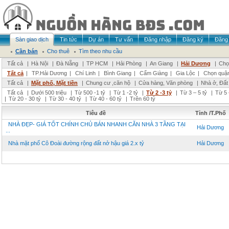
Sàn giao dịch
Tin tức
Dự án
Tư vấn
Đăng nhập
Đăng ký
Đăng 
Cần bán
Cho thuê
Tìm theo nhu cầu
Tất cả
|
Hà Nội
|
Đà Nẵng
|
TP HCM
|
Hải Phòng
|
An Giang
|
Hải Dương
|
Chọ
Tất cả
|
TP.Hải Dương
|
Chí Linh
|
Bình Giang
|
Cẩm Giàng
|
Gia Lộc
|
Chọn quậ
Tất cả
|
Mặt phố, Mặt tiền
|
Chung cư ,căn hộ
|
Cửa hàng, Văn phòng
|
Nhà ở, Đất
Tất cả
|
Dưới 500 triệu
|
Từ 500 -1 tỷ
|
Từ 1 -2 tỷ
|
Từ 2 -3 tỷ
|
Từ 3 – 5 tỷ
|
Từ 5 
|
Từ 20 - 30 tỷ
|
Từ 30 - 40 tỷ
|
Từ 40 - 60 tỷ
|
Trên 60 tỷ
Tiêu đề
Tỉnh /T.Phố
NHÀ ĐẸP- GIÁ TỐT CHÍNH CHỦ BÁN NHANH CĂN NHÀ 3 TẦNG TẠI
Hải Dương
...
Nhà mặt phố Cô Đoài đường rộng đất nở hậu giá 2.x tỷ
Hải Dương