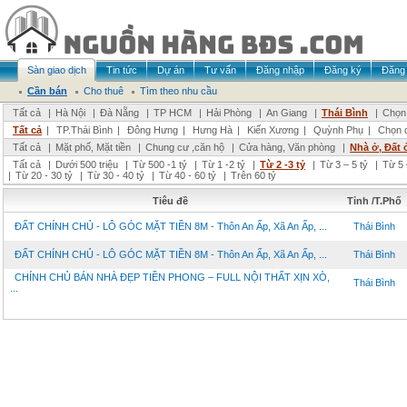
Sàn giao dịch
Tin tức
Dự án
Tư vấn
Đăng nhập
Đăng ký
Đăng 
Cần bán
Cho thuê
Tìm theo nhu cầu
Tất cả
|
Hà Nội
|
Đà Nẵng
|
TP HCM
|
Hải Phòng
|
An Giang
|
Thái Bình
|
Chọn 
Tất cả
|
TP.Thái Bình
|
Đông Hưng
|
Hưng Hà
|
Kiến Xương
|
Quỳnh Phụ
|
Chọn 
Tất cả
|
Mặt phố, Mặt tiền
|
Chung cư ,căn hộ
|
Cửa hàng, Văn phòng
|
Nhà ở, Đất 
Tất cả
|
Dưới 500 triệu
|
Từ 500 -1 tỷ
|
Từ 1 -2 tỷ
|
Từ 2 -3 tỷ
|
Từ 3 – 5 tỷ
|
Từ 5 
|
Từ 20 - 30 tỷ
|
Từ 30 - 40 tỷ
|
Từ 40 - 60 tỷ
|
Trên 60 tỷ
Tiêu đề
Tỉnh /T.Phố
ĐẤT CHÍNH CHỦ - LÔ GÓC MẶT TIỀN 8M - Thôn An Ấp, Xã An Ấp, ...
Thái Bình
ĐẤT CHÍNH CHỦ - LÔ GÓC MẶT TIỀN 8M - Thôn An Ấp, Xã An Ấp, ...
Thái Bình
CHÍNH CHỦ BÁN NHÀ ĐẸP TIỀN PHONG – FULL NỘI THẤT XỊN XÒ,
Thái Bình
...