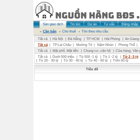
Sàn giao dịch
Tin tức
Dự án
Tư vấn
Đăng nhập
Cần bán
Cho thuê
Tìm theo nhu cầu
Tất cả
|
Hà Nội
|
Đà Nẵng
|
TP HCM
|
Hải Phòng
|
An Giang
Tất cả
|
TP.Lai Châu
|
Mường Tè
|
Nậm Nhùn
|
Phong Thổ
|
Tất cả
|
Mặt phố, Mặt tiền
|
Chung cư ,căn hộ
|
Cửa hàng, Văn 
Tất cả
|
Dưới 500 triệu
|
Từ 500 -1 tỷ
|
Từ 1 -2 tỷ
|
Từ 2 -3 tỷ
|
Từ 20 - 30 tỷ
|
Từ 30 - 40 tỷ
|
Từ 40 - 60 tỷ
|
Trên 60 tỷ
Tiêu đề