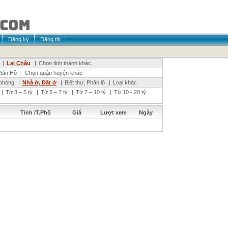
Đăng ký
Đăng tin
|
Lai Châu
|
Chọn tỉnh thành khác
Sìn Hồ
|
Chọn quận huyện khác
phòng
|
Nhà ở, Đất ở
|
Biệt thự, Phân lô
|
Loại khác
|
Từ 3 – 5 tỷ
|
Từ 5 – 7 tỷ
|
Từ 7 – 10 tỷ
|
Từ 10 - 20 tỷ
Tỉnh /T.Phố
Giá
Lượt xem
Ngày