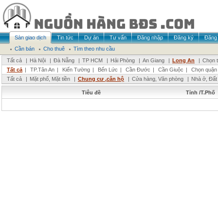
Sàn giao dịch
Tin tức
Dự án
Tư vấn
Đăng nhập
Đăng ký
Đăng 
Cần bán
Cho thuê
Tìm theo nhu cầu
Tất cả
|
Hà Nội
|
Đà Nẵng
|
TP HCM
|
Hải Phòng
|
An Giang
|
Long An
|
Chọn t
Tất cả
|
TP.Tân An
|
Kiến Tường
|
Bến Lức
|
Cần Đước
|
Cần Giuộc
|
Chọn quận
Tất cả
|
Mặt phố, Mặt tiền
|
Chung cư ,căn hộ
|
Cửa hàng, Văn phòng
|
Nhà ở, Đất
Tiêu đề
Tỉnh /T.Phố