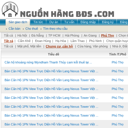
Sàn giao dịch
Tin tức
Dự án
Tư vấn
Đăng nhập
Đăng ký
Đăng 
Cần bán
Cho thuê
Tìm theo nhu cầu
Tất cả
|
Hà Nội
|
Đà Nẵng
|
TP HCM
|
Hải Phòng
|
An Giang
|
Phú Thọ
|
Chọn t
Tất cả
|
Cẩm Khê
|
Đoan Hùng
|
Hạ Hòa
|
Lâm Thao
|
Phù Ninh
|
Chọn quận huy
Tất cả
|
Mặt phố, Mặt tiền
|
Chung cư ,căn hộ
|
Cửa hàng, Văn phòng
|
Nhà ở, Đất
Tiêu đề
Tỉnh /T.Phố
Căn hộ khoáng nóng Wyndham Thanh Thủy cam kết thuê lại ...
Phú Thọ
Bán Căn Hộ 1PN View Trực Diện Hồ Văn Lang Nexus Tower Việt ...
Phú Thọ
Bán Căn Hộ 1PN View Trực Diện Hồ Văn Lang Nexus Tower Việt ...
Phú Thọ
Bán Căn Hộ 1PN View Trực Diện Hồ Văn Lang Nexus Tower Việt ...
Phú Thọ
Bán Căn Hộ 1PN View Trực Diện Hồ Văn Lang Nexus Tower Việt ...
Phú Thọ
Bán Căn Hộ 1PN View Trực Diện Hồ Văn Lang Nexus Tower Việt ...
Phú Thọ
Bán Căn Hộ 1PN View Trực Diện Hồ Văn Lang Nexus Tower Việt ...
Phú Thọ
Bán Căn Hộ 1PN View Trực Diện Hồ Văn Lang Nexus Tower Việt ...
Phú Thọ