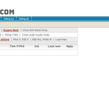
Đăng ký
Đăng tin
|
Quảng Ninh
|
Chọn tỉnh thành khác
í
|
Đông Triều
|
Chọn quận huyện khác
n phòng
|
Nhà ở, Đất ở
|
Biệt thự, Phân lô
|
Loại khác
Tỉnh /T.Phố
Giá
Lượt xem
Ngày