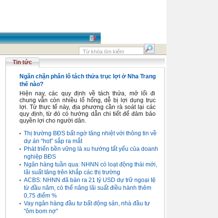
Tin tức
Ngăn chặn phân lô tách thửa trục lợi ở Nha Trang
thế nào?
Hiện nay, các quy định về tách thửa, mở lối đi
chung vẫn còn nhiều lổ hổng, dễ bị lợi dụng trục
lợi. Từ thực tế này, địa phương cần rà soát lại các
quy định, từ đó có hướng dẫn chi tiết để đảm bảo
quyền lợi cho người dân.
Thị trường BĐS bất ngờ tăng nhiệt với thông tin về
dự án “hot” sắp ra mắt
Phát triển bền vững là xu hướng tất yếu của doanh
nghiệp BĐS
Ngân hàng tuần qua: NHNN có loạt động thái mới,
lãi suất tăng trên khắp các thị trường
ACBS: NHNN đã bán ra 21 tỷ USD dự trữ ngoại tệ
từ đầu năm, có thể nâng lãi suất điều hành thêm
0,75 điểm %
Vay ngân hàng đầu tư bất động sản, nhà đầu tư
"ôm bom nợ"