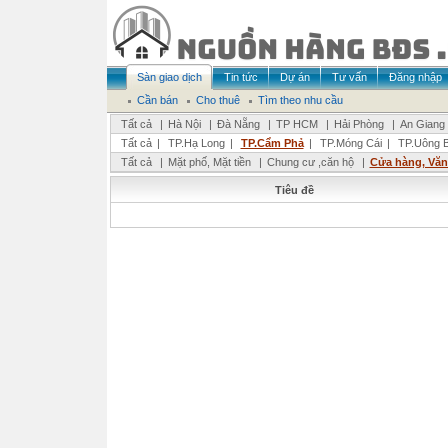
Sàn giao dịch
Tin tức
Dự án
Tư vấn
Đăng nhập
Cần bán
Cho thuê
Tìm theo nhu cầu
Tất cả
|
Hà Nội
|
Đà Nẵng
|
TP HCM
|
Hải Phòng
|
An Giang
Tất cả
|
TP.Hạ Long
|
TP.Cẩm Phả
|
TP.Móng Cái
|
TP.Uông B
Tất cả
|
Mặt phố, Mặt tiền
|
Chung cư ,căn hộ
|
Cửa hàng, Vă
Tiêu đề