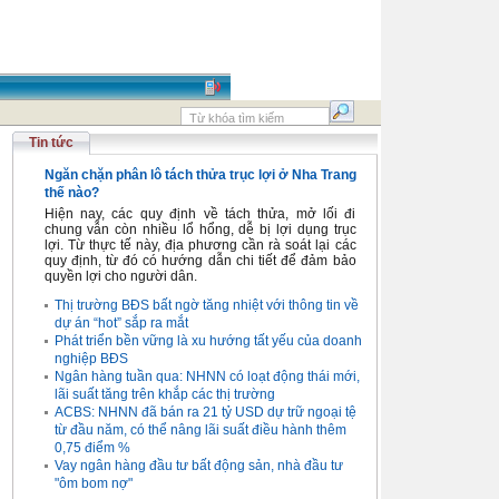
Tin tức
Ngăn chặn phân lô tách thửa trục lợi ở Nha Trang
thế nào?
Hiện nay, các quy định về tách thửa, mở lối đi
chung vẫn còn nhiều lổ hổng, dễ bị lợi dụng trục
lợi. Từ thực tế này, địa phương cần rà soát lại các
quy định, từ đó có hướng dẫn chi tiết để đảm bảo
quyền lợi cho người dân.
Thị trường BĐS bất ngờ tăng nhiệt với thông tin về
dự án “hot” sắp ra mắt
Phát triển bền vững là xu hướng tất yếu của doanh
nghiệp BĐS
Ngân hàng tuần qua: NHNN có loạt động thái mới,
lãi suất tăng trên khắp các thị trường
ACBS: NHNN đã bán ra 21 tỷ USD dự trữ ngoại tệ
từ đầu năm, có thể nâng lãi suất điều hành thêm
0,75 điểm %
Vay ngân hàng đầu tư bất động sản, nhà đầu tư
"ôm bom nợ"