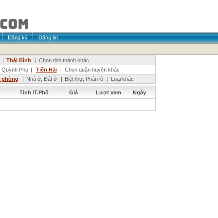
Đăng ký
Đăng tin
|
Thái Bình
|
Chọn tỉnh thành khác
Quỳnh Phụ
|
Tiền Hải
|
Chọn quận huyện khác
n phòng
|
Nhà ở, Đất ở
|
Biệt thự, Phân lô
|
Loại khác
Tỉnh /T.Phố
Giá
Lượt xem
Ngày