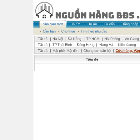
Sàn giao dịch
Tin tức
Dự án
Tư vấn
Đăng nhập
Cần bán
Cho thuê
Tìm theo nhu cầu
Tất cả
|
Hà Nội
|
Đà Nẵng
|
TP HCM
|
Hải Phòng
|
An Giang
Tất cả
|
TP.Thái Bình
|
Đông Hưng
|
Hưng Hà
|
Kiến Xương
|
Tất cả
|
Mặt phố, Mặt tiền
|
Chung cư ,căn hộ
|
Cửa hàng, Vă
Tiêu đề