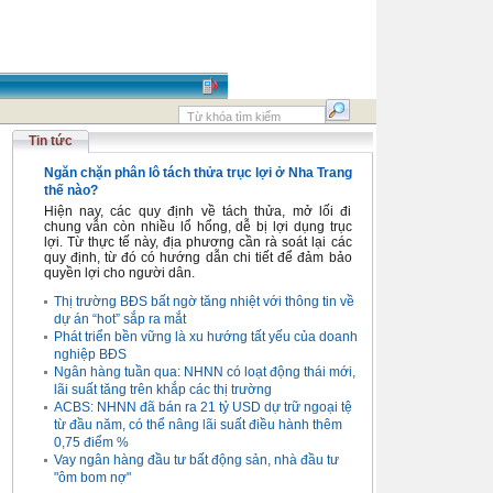
Tin tức
Ngăn chặn phân lô tách thửa trục lợi ở Nha Trang
thế nào?
Hiện nay, các quy định về tách thửa, mở lối đi
chung vẫn còn nhiều lổ hổng, dễ bị lợi dụng trục
lợi. Từ thực tế này, địa phương cần rà soát lại các
quy định, từ đó có hướng dẫn chi tiết để đảm bảo
quyền lợi cho người dân.
Thị trường BĐS bất ngờ tăng nhiệt với thông tin về
dự án “hot” sắp ra mắt
Phát triển bền vững là xu hướng tất yếu của doanh
nghiệp BĐS
Ngân hàng tuần qua: NHNN có loạt động thái mới,
lãi suất tăng trên khắp các thị trường
ACBS: NHNN đã bán ra 21 tỷ USD dự trữ ngoại tệ
từ đầu năm, có thể nâng lãi suất điều hành thêm
0,75 điểm %
Vay ngân hàng đầu tư bất động sản, nhà đầu tư
"ôm bom nợ"