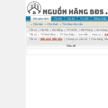
Sàn giao dịch
Tin tức
Dự án
Tư vấn
Đăng nhập
Cần bán
Cho thuê
Tìm theo nhu cầu
Tất cả
|
Hà Nội
|
Đà Nẵng
|
TP HCM
|
Hải Phòng
|
An Giang
Tất cả
|
TP.Ninh Bình
|
TP.Tam Điệp
|
Gia Viễn
|
Hoa Lư
|
Ki
Tất cả
|
Mặt phố, Mặt tiền
|
Chung cư ,căn hộ
|
Cửa hàng, Vă
Tiêu đề