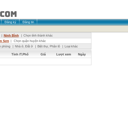
Đăng ký
Đăng tin
|
Ninh Bình
|
Chọn tỉnh thành khác
m Sơn
|
Chọn quận huyện khác
n phòng
|
Nhà ở, Đất ở
|
Biệt thự, Phân lô
|
Loại khác
Tỉnh /T.Phố
Giá
Lượt xem
Ngày