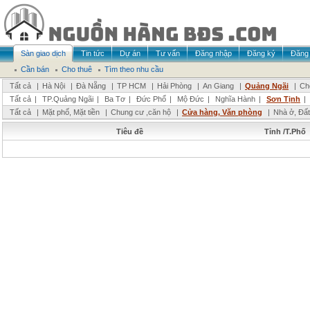
Sàn giao dịch
Tin tức
Dự án
Tư vấn
Đăng nhập
Đăng ký
Đăng 
Cần bán
Cho thuê
Tìm theo nhu cầu
Tất cả
|
Hà Nội
|
Đà Nẵng
|
TP HCM
|
Hải Phòng
|
An Giang
|
Quảng Ngãi
|
Ch
Tất cả
|
TP.Quảng Ngãi
|
Ba Tơ
|
Đức Phổ
|
Mộ Đức
|
Nghĩa Hành
|
Sơn Tịnh
|
Tất cả
|
Mặt phố, Mặt tiền
|
Chung cư ,căn hộ
|
Cửa hàng, Văn phòng
|
Nhà ở, Đất
Tiêu đề
Tỉnh /T.Phố