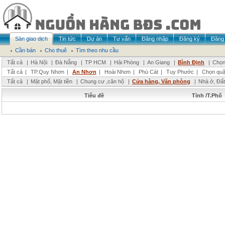
Sàn giao dịch
Tin tức
Dự án
Tư vấn
Đăng nhập
Đăng ký
Đăng 
Cần bán
Cho thuê
Tìm theo nhu cầu
Tất cả
|
Hà Nội
|
Đà Nẵng
|
TP HCM
|
Hải Phòng
|
An Giang
|
Bình Định
|
Chọn
Tất cả
|
TP.Quy Nhơn
|
An Nhơn
|
Hoài Nhơn
|
Phù Cát
|
Tuy Phước
|
Chọn quậ
Tất cả
|
Mặt phố, Mặt tiền
|
Chung cư ,căn hộ
|
Cửa hàng, Văn phòng
|
Nhà ở, Đất
Tiêu đề
Tỉnh /T.Phố