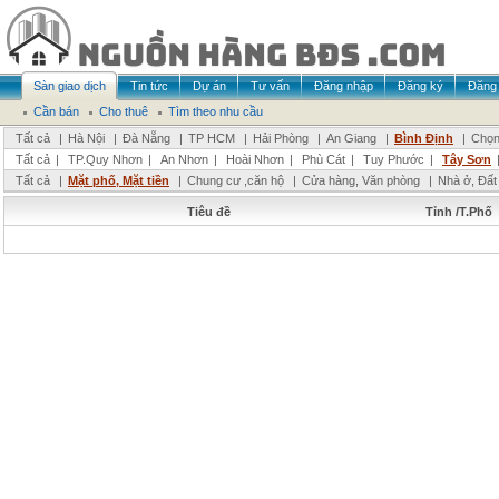
Sàn giao dịch
Tin tức
Dự án
Tư vấn
Đăng nhập
Đăng ký
Đăng 
Cần bán
Cho thuê
Tìm theo nhu cầu
Tất cả
|
Hà Nội
|
Đà Nẵng
|
TP HCM
|
Hải Phòng
|
An Giang
|
Bình Định
|
Chọn
Tất cả
|
TP.Quy Nhơn
|
An Nhơn
|
Hoài Nhơn
|
Phù Cát
|
Tuy Phước
|
Tây Sơn
Tất cả
|
Mặt phố, Mặt tiền
|
Chung cư ,căn hộ
|
Cửa hàng, Văn phòng
|
Nhà ở, Đất
Tiêu đề
Tỉnh /T.Phố