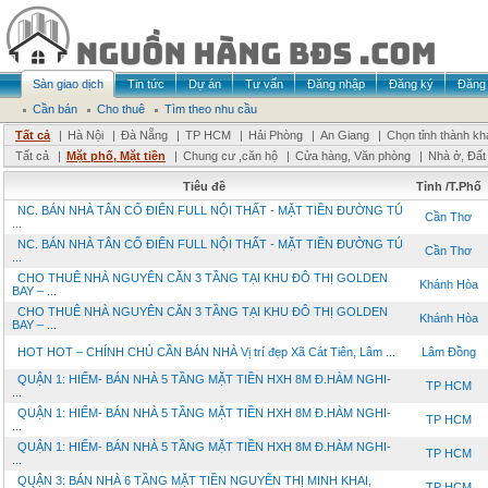
Sàn giao dịch
Tin tức
Dự án
Tư vấn
Đăng nhập
Đăng ký
Đăng 
Cần bán
Cho thuê
Tìm theo nhu cầu
Tất cả
|
Hà Nội
|
Đà Nẵng
|
TP HCM
|
Hải Phòng
|
An Giang
|
Chọn tỉnh thành kh
Tất cả
|
Mặt phố, Mặt tiền
|
Chung cư ,căn hộ
|
Cửa hàng, Văn phòng
|
Nhà ở, Đất
Tiêu đề
Tỉnh /T.Phố
NC. BÁN NHÀ TÂN CỔ ĐIỂN FULL NỘI THẤT - MẶT TIỀN ĐƯỜNG TÚ
Cần Thơ
...
NC. BÁN NHÀ TÂN CỔ ĐIỂN FULL NỘI THẤT - MẶT TIỀN ĐƯỜNG TÚ
Cần Thơ
...
CHO THUÊ NHÀ NGUYÊN CĂN 3 TẦNG TẠI KHU ĐÔ THỊ GOLDEN
Khánh Hòa
BAY – ...
CHO THUÊ NHÀ NGUYÊN CĂN 3 TẦNG TẠI KHU ĐÔ THỊ GOLDEN
Khánh Hòa
BAY – ...
HOT HOT – CHÍNH CHỦ CẦN BÁN NHÀ Vị trí đẹp Xã Cát Tiên, Lâm ...
Lâm Đồng
QUẬN 1: HIẾM- BÁN NHÀ 5 TẦNG MẶT TIỀN HXH 8M Đ.HÀM NGHI-
TP HCM
...
QUẬN 1: HIẾM- BÁN NHÀ 5 TẦNG MẶT TIỀN HXH 8M Đ.HÀM NGHI-
TP HCM
...
QUẬN 1: HIẾM- BÁN NHÀ 5 TẦNG MẶT TIỀN HXH 8M Đ.HÀM NGHI-
TP HCM
...
QUẬN 3: BÁN NHÀ 6 TẦNG MẶT TIỀN NGUYẼN THỊ MINH KHAI,
TP HCM