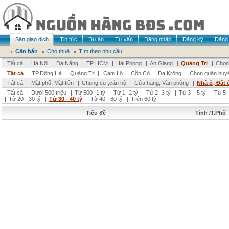
Sàn giao dịch
Tin tức
Dự án
Tư vấn
Đăng nhập
Đăng ký
Đăng 
Cần bán
Cho thuê
Tìm theo nhu cầu
Tất cả
|
Hà Nội
|
Đà Nẵng
|
TP HCM
|
Hải Phòng
|
An Giang
|
Quảng Trị
|
Chọn 
Tất cả
|
TP.Đông Hà
|
Quảng Trị
|
Cam Lộ
|
Cồn Cỏ
|
Đa Krông
|
Chọn quận huy
Tất cả
|
Mặt phố, Mặt tiền
|
Chung cư ,căn hộ
|
Cửa hàng, Văn phòng
|
Nhà ở, Đất 
Tất cả
|
Dưới 500 triệu
|
Từ 500 -1 tỷ
|
Từ 1 -2 tỷ
|
Từ 2 -3 tỷ
|
Từ 3 – 5 tỷ
|
Từ 5 –
|
Từ 20 - 30 tỷ
|
Từ 30 - 40 tỷ
|
Từ 40 - 60 tỷ
|
Trên 60 tỷ
Tiêu đề
Tỉnh /T.Phố