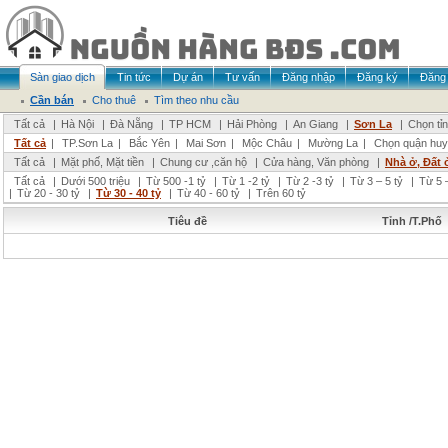
Sàn giao dịch
Tin tức
Dự án
Tư vấn
Đăng nhập
Đăng ký
Đăng 
Cần bán
Cho thuê
Tìm theo nhu cầu
Tất cả
|
Hà Nội
|
Đà Nẵng
|
TP HCM
|
Hải Phòng
|
An Giang
|
Sơn La
|
Chọn tỉ
Tất cả
|
TP.Sơn La
|
Bắc Yên
|
Mai Sơn
|
Mộc Châu
|
Mường La
|
Chọn quận huy
Tất cả
|
Mặt phố, Mặt tiền
|
Chung cư ,căn hộ
|
Cửa hàng, Văn phòng
|
Nhà ở, Đất 
Tất cả
|
Dưới 500 triệu
|
Từ 500 -1 tỷ
|
Từ 1 -2 tỷ
|
Từ 2 -3 tỷ
|
Từ 3 – 5 tỷ
|
Từ 5 –
|
Từ 20 - 30 tỷ
|
Từ 30 - 40 tỷ
|
Từ 40 - 60 tỷ
|
Trên 60 tỷ
Tiêu đề
Tỉnh /T.Phố