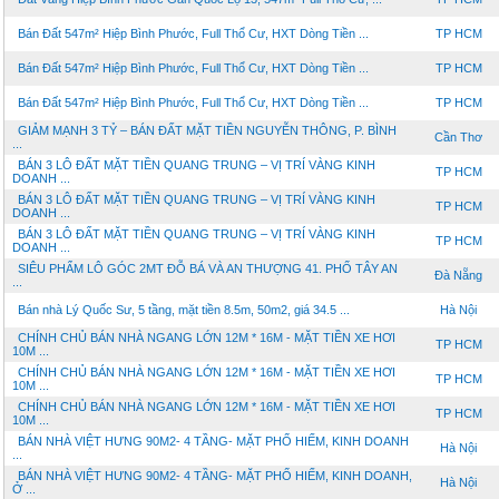
Bán Đất 547m² Hiệp Bình Phước, Full Thổ Cư, HXT Dòng Tiền ...
TP HCM
Bán Đất 547m² Hiệp Bình Phước, Full Thổ Cư, HXT Dòng Tiền ...
TP HCM
Bán Đất 547m² Hiệp Bình Phước, Full Thổ Cư, HXT Dòng Tiền ...
TP HCM
GIẢM MẠNH 3 TỶ – BÁN ĐẤT MẶT TIỀN NGUYỄN THÔNG, P. BÌNH
Cần Thơ
...
BÁN 3 LÔ ĐẤT MẶT TIỀN QUANG TRUNG – VỊ TRÍ VÀNG KINH
TP HCM
DOANH ...
BÁN 3 LÔ ĐẤT MẶT TIỀN QUANG TRUNG – VỊ TRÍ VÀNG KINH
TP HCM
DOANH ...
BÁN 3 LÔ ĐẤT MẶT TIỀN QUANG TRUNG – VỊ TRÍ VÀNG KINH
TP HCM
DOANH ...
SIÊU PHẨM LÔ GÓC 2MT ĐỖ BÁ VÀ AN THƯỢNG 41. PHỐ TÂY AN
Đà Nẵng
...
Bán nhà Lý Quốc Sư, 5 tầng, mặt tiền 8.5m, 50m2, giá 34.5 ...
Hà Nội
CHÍNH CHỦ BÁN NHÀ NGANG LỚN 12M * 16M - MẶT TIỀN XE HƠI
TP HCM
10M ...
CHÍNH CHỦ BÁN NHÀ NGANG LỚN 12M * 16M - MẶT TIỀN XE HƠI
TP HCM
10M ...
CHÍNH CHỦ BÁN NHÀ NGANG LỚN 12M * 16M - MẶT TIỀN XE HƠI
TP HCM
10M ...
BÁN NHÀ VIỆT HƯNG 90M2- 4 TẦNG- MẶT PHỐ HIẾM, KINH DOANH
Hà Nội
...
BÁN NHÀ VIỆT HƯNG 90M2- 4 TẦNG- MẶT PHỐ HIẾM, KINH DOANH,
Hà Nội
Ở ...