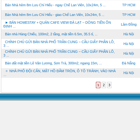
Bán Nhà hẻm 8m Lưu Chí Hiếu - ngay Chế Lan Viên, 10x24m, 5 ...
TP HCM
Bán Nhà hẻm 8m Lưu Chí Hiếu - giao Chế Lan Viên, 10x24m, 5 ...
TP HCM
► BÁN HOMESTAY + QUÁN CAFE VIEW ĐÀ LẠT – DÒNG TIỀN ỔN
Lâm Đồng
ĐỊNH ...
Bán nhà Hàng Chiếu, 100m2, 2 tầng, mặt tiền 6.5m, 35.5 tỉ, ...
Hà Nội
CHÍNH CHỦ GỬI BÁN NHÀ PHỐ TRẦN CUNG – CẦU GIẤY PHÂN LÔ,
Hà Nội
3 ...
CHÍNH CHỦ GỬI BÁN NHÀ PHỐ TRẦN CUNG – CẦU GIẤY PHÂN LÔ,
Hà Nội
3 ...
Bán đất mặt tiền Lê Văn Lương, Sơn Trà, 300m2, ngang 15m, ...
Đà Nẵng
🔅 NHÀ PHỐ ĐỘI CẤN, MẶT HỒ ĐẦM TRÒN, Ô TÔ TRÁNH, VÀO NHÀ
Hà Nội
...
1
2
3