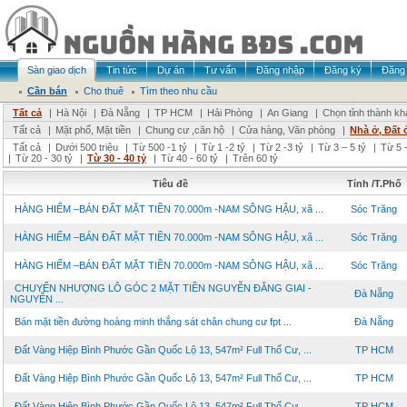
Sàn giao dịch
Tin tức
Dự án
Tư vấn
Đăng nhập
Đăng ký
Đăng 
Cần bán
Cho thuê
Tìm theo nhu cầu
Tất cả
|
Hà Nội
|
Đà Nẵng
|
TP HCM
|
Hải Phòng
|
An Giang
|
Chọn tỉnh thành kh
Tất cả
|
Mặt phố, Mặt tiền
|
Chung cư ,căn hộ
|
Cửa hàng, Văn phòng
|
Nhà ở, Đất 
Tất cả
|
Dưới 500 triệu
|
Từ 500 -1 tỷ
|
Từ 1 -2 tỷ
|
Từ 2 -3 tỷ
|
Từ 3 – 5 tỷ
|
Từ 5 –
|
Từ 20 - 30 tỷ
|
Từ 30 - 40 tỷ
|
Từ 40 - 60 tỷ
|
Trên 60 tỷ
Tiêu đề
Tỉnh /T.Phố
HÀNG HIẾM –BÁN ĐẤT MẶT TIỀN 70.000m -NAM SÔNG HẬU, xã ...
Sóc Trăng
HÀNG HIẾM –BÁN ĐẤT MẶT TIỀN 70.000m -NAM SÔNG HẬU, xã ...
Sóc Trăng
HÀNG HIẾM –BÁN ĐẤT MẶT TIỀN 70.000m -NAM SÔNG HẬU, xã ...
Sóc Trăng
CHUYỂN NHƯỢNG LÔ GÓC 2 MẶT TIỀN NGUYỄN ĐĂNG GIAI -
Đà Nẵng
NGUYỄN ...
Bán mặt tiền đường hoàng minh thắng sát chân chung cư fpt ...
Đà Nẵng
Đất Vàng Hiệp Bình Phước Gần Quốc Lộ 13, 547m² Full Thổ Cư, ...
TP HCM
Đất Vàng Hiệp Bình Phước Gần Quốc Lộ 13, 547m² Full Thổ Cư, ...
TP HCM
Đất Vàng Hiệp Bình Phước Gần Quốc Lộ 13, 547m² Full Thổ Cư, ...
TP HCM