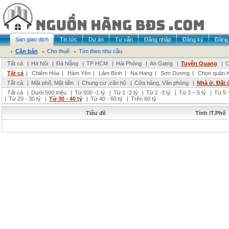
Sàn giao dịch
Tin tức
Dự án
Tư vấn
Đăng nhập
Đăng ký
Đăng 
Cần bán
Cho thuê
Tìm theo nhu cầu
Tất cả
|
Hà Nội
|
Đà Nẵng
|
TP HCM
|
Hải Phòng
|
An Giang
|
Tuyên Quang
|
C
Tất cả
|
Chiêm Hóa
|
Hàm Yên
|
Lâm Bình
|
Na Hang
|
Sơn Dương
|
Chọn quận 
Tất cả
|
Mặt phố, Mặt tiền
|
Chung cư ,căn hộ
|
Cửa hàng, Văn phòng
|
Nhà ở, Đất 
Tất cả
|
Dưới 500 triệu
|
Từ 500 -1 tỷ
|
Từ 1 -2 tỷ
|
Từ 2 -3 tỷ
|
Từ 3 – 5 tỷ
|
Từ 5 –
|
Từ 20 - 30 tỷ
|
Từ 30 - 40 tỷ
|
Từ 40 - 60 tỷ
|
Trên 60 tỷ
Tiêu đề
Tỉnh /T.Phố