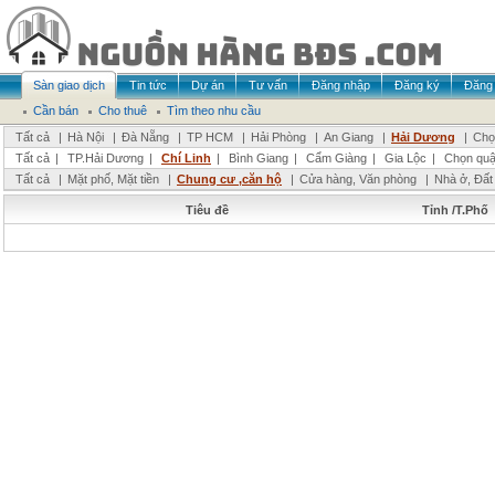
Sàn giao dịch
Tin tức
Dự án
Tư vấn
Đăng nhập
Đăng ký
Đăng 
Cần bán
Cho thuê
Tìm theo nhu cầu
Tất cả
|
Hà Nội
|
Đà Nẵng
|
TP HCM
|
Hải Phòng
|
An Giang
|
Hải Dương
|
Chọ
Tất cả
|
TP.Hải Dương
|
Chí Linh
|
Bình Giang
|
Cẩm Giàng
|
Gia Lộc
|
Chọn quậ
Tất cả
|
Mặt phố, Mặt tiền
|
Chung cư ,căn hộ
|
Cửa hàng, Văn phòng
|
Nhà ở, Đất
Tiêu đề
Tỉnh /T.Phố