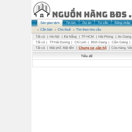
Sàn giao dịch
Tin tức
Dự án
Tư vấn
Đăng nhập
Cần bán
Cho thuê
Tìm theo nhu cầu
Tất cả
|
Hà Nội
|
Đà Nẵng
|
TP HCM
|
Hải Phòng
|
An Giang
Tất cả
|
TP.Hải Dương
|
Chí Linh
|
Bình Giang
|
Cẩm Giàng
|
Tất cả
|
Mặt phố, Mặt tiền
|
Chung cư ,căn hộ
|
Cửa hàng, Vă
Tiêu đề