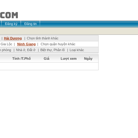
Đăng ký
Đăng tin
|
Hải Dương
|
Chọn tỉnh thành khác
Gia Lộc
|
Ninh Giang
|
Chọn quận huyện khác
n phòng
|
Nhà ở, Đất ở
|
Biệt thự, Phân lô
|
Loại khác
Tỉnh /T.Phố
Giá
Lượt xem
Ngày