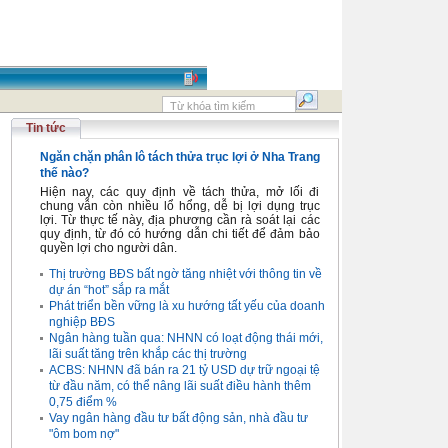
Tin tức
Ngăn chặn phân lô tách thửa trục lợi ở Nha Trang
thế nào?
Hiện nay, các quy định về tách thửa, mở lối đi
chung vẫn còn nhiều lổ hổng, dễ bị lợi dụng trục
lợi. Từ thực tế này, địa phương cần rà soát lại các
quy định, từ đó có hướng dẫn chi tiết để đảm bảo
quyền lợi cho người dân.
Thị trường BĐS bất ngờ tăng nhiệt với thông tin về
dự án “hot” sắp ra mắt
Phát triển bền vững là xu hướng tất yếu của doanh
nghiệp BĐS
Ngân hàng tuần qua: NHNN có loạt động thái mới,
lãi suất tăng trên khắp các thị trường
ACBS: NHNN đã bán ra 21 tỷ USD dự trữ ngoại tệ
từ đầu năm, có thể nâng lãi suất điều hành thêm
0,75 điểm %
Vay ngân hàng đầu tư bất động sản, nhà đầu tư
"ôm bom nợ"