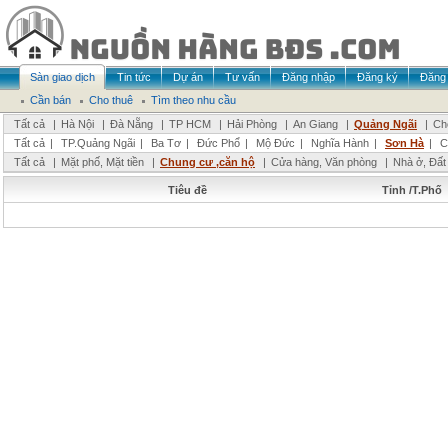
Sàn giao dịch
Tin tức
Dự án
Tư vấn
Đăng nhập
Đăng ký
Đăng 
Cần bán
Cho thuê
Tìm theo nhu cầu
Tất cả
|
Hà Nội
|
Đà Nẵng
|
TP HCM
|
Hải Phòng
|
An Giang
|
Quảng Ngãi
|
Ch
Tất cả
|
TP.Quảng Ngãi
|
Ba Tơ
|
Đức Phổ
|
Mộ Đức
|
Nghĩa Hành
|
Sơn Hà
|
C
Tất cả
|
Mặt phố, Mặt tiền
|
Chung cư ,căn hộ
|
Cửa hàng, Văn phòng
|
Nhà ở, Đất
Tiêu đề
Tỉnh /T.Phố