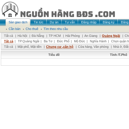
Sàn giao dịch
Tin tức
Dự án
Tư vấn
Đăng nhập
Đăng ký
Đăng 
Cần bán
Cho thuê
Tìm theo nhu cầu
Tất cả
|
Hà Nội
|
Đà Nẵng
|
TP HCM
|
Hải Phòng
|
An Giang
|
Quảng Ngãi
|
Ch
Tất cả
|
TP.Quảng Ngãi
|
Ba Tơ
|
Đức Phổ
|
Mộ Đức
|
Nghĩa Hành
|
Chọn quận 
Tất cả
|
Mặt phố, Mặt tiền
|
Chung cư ,căn hộ
|
Cửa hàng, Văn phòng
|
Nhà ở, Đất
Tiêu đề
Tỉnh /T.Phố