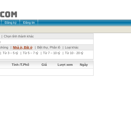
Đăng ký
Đăng tin
|
Chọn tỉnh thành khác
c
phòng
|
Nhà ở, Đất ở
|
Biệt thự, Phân lô
|
Loại khác
|
Từ 3 – 5 tỷ
|
Từ 5 – 7 tỷ
|
Từ 7 – 10 tỷ
|
Từ 10 - 20 tỷ
Tỉnh /T.Phố
Giá
Lượt xem
Ngày