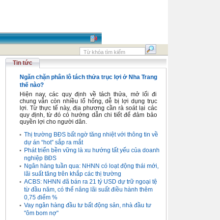
Tin tức
Ngăn chặn phân lô tách thửa trục lợi ở Nha Trang
thế nào?
Hiện nay, các quy định về tách thửa, mở lối đi
chung vẫn còn nhiều lổ hổng, dễ bị lợi dụng trục
lợi. Từ thực tế này, địa phương cần rà soát lại các
quy định, từ đó có hướng dẫn chi tiết để đảm bảo
quyền lợi cho người dân.
Thị trường BĐS bất ngờ tăng nhiệt với thông tin về
dự án “hot” sắp ra mắt
Phát triển bền vững là xu hướng tất yếu của doanh
nghiệp BĐS
Ngân hàng tuần qua: NHNN có loạt động thái mới,
lãi suất tăng trên khắp các thị trường
ACBS: NHNN đã bán ra 21 tỷ USD dự trữ ngoại tệ
từ đầu năm, có thể nâng lãi suất điều hành thêm
0,75 điểm %
Vay ngân hàng đầu tư bất động sản, nhà đầu tư
"ôm bom nợ"