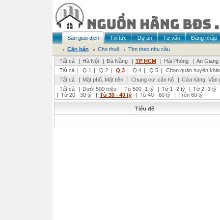
Sàn giao dịch
Tin tức
Dự án
Tư vấn
Đăng nhập
Cần bán
Cho thuê
Tìm theo nhu cầu
Tất cả
|
Hà Nội
|
Đà Nẵng
|
TP HCM
|
Hải Phòng
|
An Giang
Tất cả
|
Q 1
|
Q 2
|
Q 3
|
Q 4
|
Q 5
|
Chọn quận huyện khá
Tất cả
|
Mặt phố, Mặt tiền
|
Chung cư ,căn hộ
|
Cửa hàng, Văn 
Tất cả
|
Dưới 500 triệu
|
Từ 500 -1 tỷ
|
Từ 1 -2 tỷ
|
Từ 2 -3 tỷ
|
Từ 20 - 30 tỷ
|
Từ 30 - 40 tỷ
|
Từ 40 - 60 tỷ
|
Trên 60 tỷ
Tiêu đề