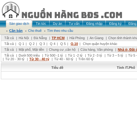
Sàn giao dịch
Tin tức
Dự án
Tư vấn
Đăng nhập
Đăng ký
Đăng 
Cần bán
Cho thuê
Tìm theo nhu cầu
Tất cả
|
Hà Nội
|
Đà Nẵng
|
TP HCM
|
Hải Phòng
|
An Giang
|
Chọn tỉnh thành kh
Tất cả
|
Q 1
|
Q 2
|
Q 3
|
Q 4
|
Q 5
|
Q.10
|
Chọn quận huyện khác
Tất cả
|
Mặt phố, Mặt tiền
|
Chung cư ,căn hộ
|
Cửa hàng, Văn phòng
|
Nhà ở, Đất 
Tất cả
|
Dưới 500 triệu
|
Từ 500 -1 tỷ
|
Từ 1 -2 tỷ
|
Từ 2 -3 tỷ
|
Từ 3 – 5 tỷ
|
Từ 5 –
|
Từ 20 - 30 tỷ
|
Từ 30 - 40 tỷ
|
Từ 40 - 60 tỷ
|
Trên 60 tỷ
Tiêu đề
Tỉnh /T.Phố