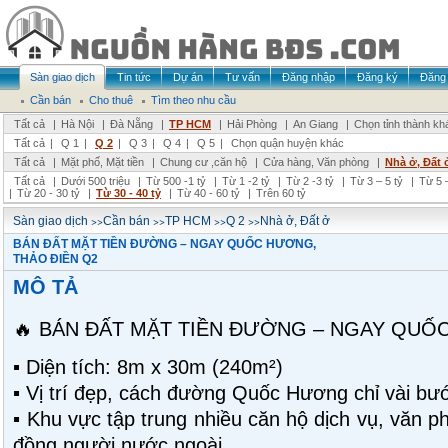
Sàn giao dịch
Tin tức
Dự án
Tư vấn
Đăng nhập
Đăng ký
Đăng 
Cần bán
Cho thuê
Tìm theo nhu cầu
Tất cả
|
Hà Nội
|
Đà Nẵng
|
TP HCM
|
Hải Phòng
|
An Giang
|
Chọn tỉnh thành kh
Tất cả
|
Q 1
|
Q 2
|
Q 3
|
Q 4
|
Q 5
|
Chọn quận huyện khác
Tất cả
|
Mặt phố, Mặt tiền
|
Chung cư ,căn hộ
|
Cửa hàng, Văn phòng
|
Nhà ở, Đất 
Tất cả
|
Dưới 500 triệu
|
Từ 500 -1 tỷ
|
Từ 1 -2 tỷ
|
Từ 2 -3 tỷ
|
Từ 3 – 5 tỷ
|
Từ 5 –
|
Từ 20 - 30 tỷ
|
Từ 30 - 40 tỷ
|
Từ 40 - 60 tỷ
|
Trên 60 tỷ
>>
>>
>>
>>
Sàn giao dịch
Cần bán
TP HCM
Q 2
Nhà ở, Đất ở
BÁN ĐẤT MẶT TIỀN ĐƯỜNG – NGAY QUỐC HƯƠNG,
THẢO ĐIỀN Q2
MÔ TẢ
🔥 BÁN ĐẤT MẶT TIỀN ĐƯỜNG – NGAY QUỐ
▪️ Diện tích: 8m x 30m (240m²)
▪️ Vị trí đẹp, cách đường Quốc Hương chỉ vài bư
▪️ Khu vực tập trung nhiều căn hộ dịch vụ, văn 
đồng người nước ngoài