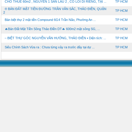
CHO THUÊ 60m2 , NGUYÊN 1 SÀN LẦU 2 , CÓ LỐI DI RIÊNG, TẠI ...
TP HCM
®️ BÁN ĐẤT MẶT TIỀN ĐƯỜNG TRẦN VĂN SẮC, THẢO ĐIỀN, QUẬN
TP HCM
2
Bán biệt thự 2 mặt tiền Compound 6G4 Trần Não, Phường An ...
TP HCM
🔥Bán Đất Mặt Tiền Sông Thảo Điền DT🔥 600m2 mặt sông SG, ...
TP HCM
– BIỆT THỰ GÓC NGUYỄN VĂN HƯỞNG, THẢO ĐIỀN ▪️ Diện tích: ...
TP HCM
Siêu Chính Sách Vừa ra : Chưa từng xảy ra trước đây tại dự ...
TP HCM