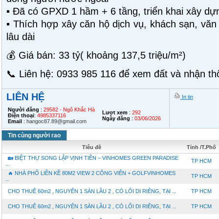
▪️ Đã có GPXD 1 hầm + 6 tầng, triển khai xây d
▪️ Thích hợp xây căn hộ dịch vụ, khách sạn, văn
lâu dài
💰 Giá bán: 33 tỷ( khoảng 137,5 triệu/m²)
📞 Liên hệ: 0933 985 116 để xem đất và nhận thôn
LIÊN HỆ
In tin
Người đăng
:
29582 - Ngô Khắc Hà
Lượt xem
:
292
Điện thoại
:
4985337116
Ngày đăng
:
03/06/2026
Email
:
hangoc87.89@gmail.com
Tin cùng người rao
Tiêu đề
Tỉnh /T.Phố
🏡 BIỆT THỰ SONG LẬP VỊNH TIÊN – VINHOMES GREEN PARADISE
TP HCM
...
🔥 NHÀ PHỐ LIỀN KỀ 80M2 VIEW 2 CÔNG VIÊN + GOLFVINHOMES
TP HCM
...
CHO THUÊ 60m2 , NGUYÊN 1 SÀN LẦU 2 , CÓ LỐI DI RIÊNG, TẠI ...
TP HCM
CHO THUÊ 60m2 , NGUYÊN 1 SÀN LẦU 2 , CÓ LỐI DI RIÊNG, TẠI ...
TP HCM