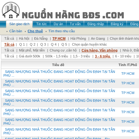
Sàn giao dịch
Tin tức
Dự án
Tư vấn
Đăng nhập
Đăng ký
Đăng 
Cần bán
Cho thuê
Tìm theo nhu cầu
Tất cả
|
Hà Nội
|
Đà Nẵng
|
TP HCM
|
Hải Phòng
|
An Giang
|
Chọn tỉnh thành kh
Tất cả
|
Q 1
|
Q 2
|
Q 3
|
Q 4
|
Q 5
|
Chọn quận huyện khác
Tất cả
|
Mặt phố, Mặt tiền
|
Chung cư ,căn hộ
|
Cửa hàng, Văn phòng
|
Nhà ở, Đất
Tất cả
|
Giá dưới 500k
|
500k - 1,5 triệu
|
1,5 - 3 triệu
|
3 - 6 triệu
|
6 - 10 triệu
|
1
Tiêu đề
Tỉnh /T.Phố
SANG NHƯỢNG NHÀ THUỐC ĐANG HOẠT ĐỘNG ỔN ĐỊNH TẠI TÂN
TP HCM
PHÚ ...
SANG NHƯỢNG NHÀ THUỐC ĐANG HOẠT ĐỘNG ỔN ĐỊNH TẠI TÂN
TP HCM
PHÚ ...
SANG NHƯỢNG NHÀ THUỐC ĐANG HOẠT ĐỘNG ỔN ĐỊNH TẠI TÂN
TP HCM
PHÚ ...
SANG NHƯỢNG NHÀ THUỐC ĐANG HOẠT ĐỘNG ỔN ĐỊNH TẠI TÂN
TP HCM
PHÚ ...
SANG NHƯỢNG NHÀ THUỐC ĐANG HOẠT ĐỘNG ỔN ĐỊNH TẠI TÂN
TP HCM
PHÚ ...
SANG NHƯỢNG NHÀ THUỐC ĐANG HOẠT ĐỘNG ỔN ĐỊNH TẠI TÂN
TP HCM
PHÚ ...
SANG NHƯỢNG NHÀ THUỐC ĐANG HOẠT ĐỘNG ỔN ĐỊNH TẠI TÂN
TP HCM
PHÚ ...