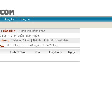
Đăng ký
Đăng tin
|
Hòa Bình
|
Chọn tỉnh thành khác
à Bắc
|
Chọn quận huyện khác
n phòng
|
Nhà ở, Đất ở
|
Biệt thự, Phân lô
|
Loại khác
riệu
|
6 - 10 triệu
|
10 - 20 triệu
|
Trên 20 triệu
Tỉnh /T.Phố
Giá
Lượt xem
Ngày