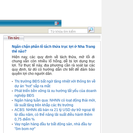
Tin tức
Ngăn chặn phân lô tách thửa trục lợi ở Nha Trang
thế nào?
Hiện nay, các quy định về tách thửa, mở lối đi
chung vẫn còn nhiều lổ hổng, dễ bị lợi dụng trục
lợi. Từ thực tế này, địa phương cần rà soát lại các
quy định, từ đó có hướng dẫn chi tiết để đảm bảo
quyền lợi cho người dân.
Thị trường BĐS bất ngờ tăng nhiệt với thông tin về
dự án “hot” sắp ra mắt
Phát triển bền vững là xu hướng tất yếu của doanh
nghiệp BĐS
Ngân hàng tuần qua: NHNN có loạt động thái mới,
lãi suất tăng trên khắp các thị trường
ACBS: NHNN đã bán ra 21 tỷ USD dự trữ ngoại tệ
từ đầu năm, có thể nâng lãi suất điều hành thêm
0,75 điểm %
Vay ngân hàng đầu tư bất động sản, nhà đầu tư
"ôm bom nợ"