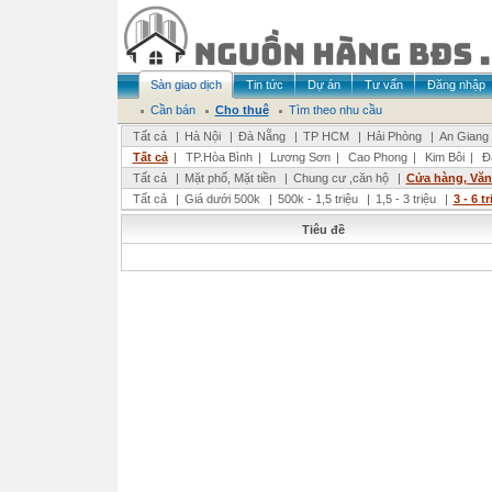
Sàn giao dịch
Tin tức
Dự án
Tư vấn
Đăng nhập
Cần bán
Cho thuê
Tìm theo nhu cầu
Tất cả
|
Hà Nội
|
Đà Nẵng
|
TP HCM
|
Hải Phòng
|
An Giang
Tất cả
|
TP.Hòa Bình
|
Lương Sơn
|
Cao Phong
|
Kim Bôi
|
Đ
Tất cả
|
Mặt phố, Mặt tiền
|
Chung cư ,căn hộ
|
Cửa hàng, Vă
Tất cả
|
Giá dưới 500k
|
500k - 1,5 triệu
|
1,5 - 3 triệu
|
3 - 6 t
Tiêu đề