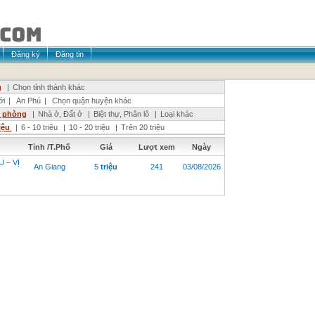
Đăng ký
Đăng tin
g
|
Chọn tỉnh thành khác
ới
|
An Phú
|
Chọn quận huyện khác
n phòng
|
Nhà ở, Đất ở
|
Biệt thự, Phân lô
|
Loại khác
riệu
|
6 - 10 triệu
|
10 - 20 triệu
|
Trên 20 triệu
Tỉnh /T.Phố
Giá
Lượt xem
Ngày
 – VỊ
An Giang
5
triệu
241
03/08/2026