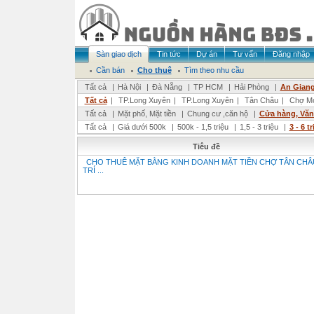
Sàn giao dịch
Tin tức
Dự án
Tư vấn
Đăng nhập
Cần bán
Cho thuê
Tìm theo nhu cầu
Tất cả
|
Hà Nội
|
Đà Nẵng
|
TP HCM
|
Hải Phòng
|
An Gian
Tất cả
|
TP.Long Xuyên
|
TP.Long Xuyên
|
Tân Châu
|
Chợ M
Tất cả
|
Mặt phố, Mặt tiền
|
Chung cư ,căn hộ
|
Cửa hàng, Vă
Tất cả
|
Giá dưới 500k
|
500k - 1,5 triệu
|
1,5 - 3 triệu
|
3 - 6 t
Tiêu đề
CHO THUÊ MẶT BẰNG KINH DOANH MẶT TIỀN CHỢ TÂN CHÂU
TRÍ ...