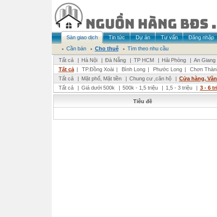
Sàn giao dịch
Tin tức
Dự án
Tư vấn
Đăng nhập
Cần bán
Cho thuê
Tìm theo nhu cầu
Tất cả
|
Hà Nội
|
Đà Nẵng
|
TP HCM
|
Hải Phòng
|
An Giang
Tất cả
|
TP.Đồng Xoài
|
Bình Long
|
Phước Long
|
Chơn Thàn
Tất cả
|
Mặt phố, Mặt tiền
|
Chung cư ,căn hộ
|
Cửa hàng, Vă
Tất cả
|
Giá dưới 500k
|
500k - 1,5 triệu
|
1,5 - 3 triệu
|
3 - 6 t
Tiêu đề