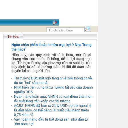
Tin tức
Ngăn chặn phân lô tách thửa trục lợi ở Nha Trang
thế nào?
Hiện nay, các quy định về tách thửa, mở lối đi
chung vẫn còn nhiều lổ hổng, dễ bị lợi dụng trục
lợi. Từ thực tế này, địa phương cần rà soát lại các
quy định, từ đó có hướng dẫn chi tiết để đảm bảo
quyền lợi cho người dân.
Thị trường BĐS bất ngờ tăng nhiệt với thông tin về
dự án “hot” sắp ra mắt
Phát triển bền vững là xu hướng tất yếu của doanh
nghiệp BĐS
Ngân hàng tuần qua: NHNN có loạt động thái mới,
lãi suất tăng trên khắp các thị trường
ACBS: NHNN đã bán ra 21 tỷ USD dự trữ ngoại tệ
từ đầu năm, có thể nâng lãi suất điều hành thêm
0,75 điểm %
Vay ngân hàng đầu tư bất động sản, nhà đầu tư
"ôm bom nợ"