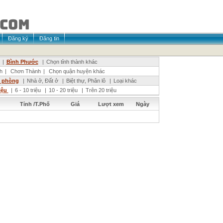
Đăng ký
Đăng tin
|
Bình Phước
|
Chọn tỉnh thành khác
h
|
Chơn Thành
|
Chọn quận huyện khác
n phòng
|
Nhà ở, Đất ở
|
Biệt thự, Phân lô
|
Loại khác
riệu
|
6 - 10 triệu
|
10 - 20 triệu
|
Trên 20 triệu
Tỉnh /T.Phố
Giá
Lượt xem
Ngày