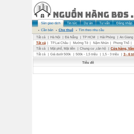
Sàn giao dịch
Tin tức
Dự án
Tư vấn
Đăng nhập
Cần bán
Cho thuê
Tìm theo nhu cầu
Tất cả
|
Hà Nội
|
Đà Nẵng
|
TP HCM
|
Hải Phòng
|
An Giang
Tất cả
|
TP.Lai Châu
|
Mường Tè
|
Nậm Nhùn
|
Phong Thổ
|
Tất cả
|
Mặt phố, Mặt tiền
|
Chung cư ,căn hộ
|
Cửa hàng, Vă
Tất cả
|
Giá dưới 500k
|
500k - 1,5 triệu
|
1,5 - 3 triệu
|
3 - 6 t
Tiêu đề