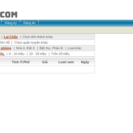
Đăng ký
Đăng tin
|
Lai Châu
|
Chọn tỉnh thành khác
Sìn Hồ
|
Chọn quận huyện khác
n phòng
|
Nhà ở, Đất ở
|
Biệt thự, Phân lô
|
Loại khác
riệu
|
6 - 10 triệu
|
10 - 20 triệu
|
Trên 20 triệu
Tỉnh /T.Phố
Giá
Lượt xem
Ngày