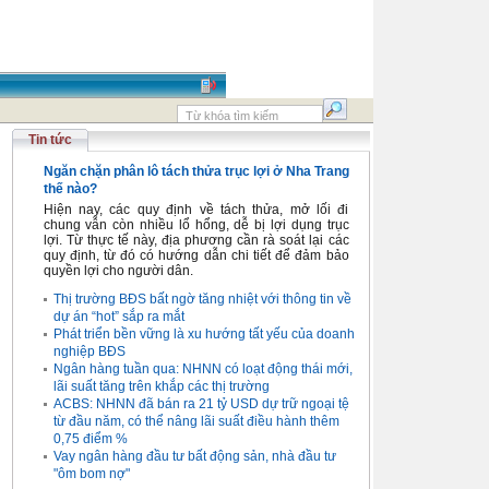
Tin tức
Ngăn chặn phân lô tách thửa trục lợi ở Nha Trang
thế nào?
Hiện nay, các quy định về tách thửa, mở lối đi
chung vẫn còn nhiều lổ hổng, dễ bị lợi dụng trục
lợi. Từ thực tế này, địa phương cần rà soát lại các
quy định, từ đó có hướng dẫn chi tiết để đảm bảo
quyền lợi cho người dân.
Thị trường BĐS bất ngờ tăng nhiệt với thông tin về
dự án “hot” sắp ra mắt
Phát triển bền vững là xu hướng tất yếu của doanh
nghiệp BĐS
Ngân hàng tuần qua: NHNN có loạt động thái mới,
lãi suất tăng trên khắp các thị trường
ACBS: NHNN đã bán ra 21 tỷ USD dự trữ ngoại tệ
từ đầu năm, có thể nâng lãi suất điều hành thêm
0,75 điểm %
Vay ngân hàng đầu tư bất động sản, nhà đầu tư
"ôm bom nợ"