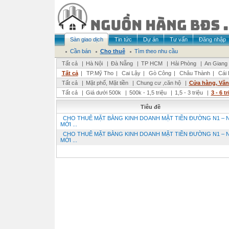
Sàn giao dịch
Tin tức
Dự án
Tư vấn
Đăng nhập
Cần bán
Cho thuê
Tìm theo nhu cầu
Tất cả
|
Hà Nội
|
Đà Nẵng
|
TP HCM
|
Hải Phòng
|
An Giang
Tất cả
|
TP.Mỹ Tho
|
Cai Lậy
|
Gò Công
|
Châu Thành
|
Cái 
Tất cả
|
Mặt phố, Mặt tiền
|
Chung cư ,căn hộ
|
Cửa hàng, Vă
Tất cả
|
Giá dưới 500k
|
500k - 1,5 triệu
|
1,5 - 3 triệu
|
3 - 6 t
Tiêu đề
CHO THUÊ MẶT BẰNG KINH DOANH MẶT TIỀN ĐƯỜNG N1 – 
MỚI ...
CHO THUÊ MẶT BẰNG KINH DOANH MẶT TIỀN ĐƯỜNG N1 – 
MỚI ...