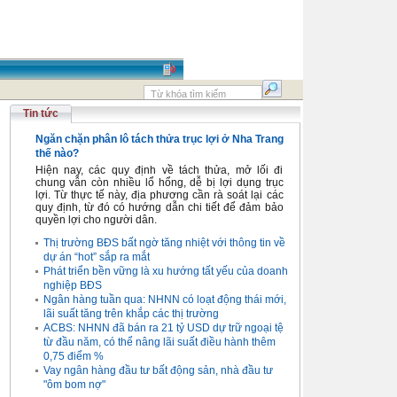
Tin tức
Ngăn chặn phân lô tách thửa trục lợi ở Nha Trang
thế nào?
Hiện nay, các quy định về tách thửa, mở lối đi
chung vẫn còn nhiều lổ hổng, dễ bị lợi dụng trục
lợi. Từ thực tế này, địa phương cần rà soát lại các
quy định, từ đó có hướng dẫn chi tiết để đảm bảo
quyền lợi cho người dân.
Thị trường BĐS bất ngờ tăng nhiệt với thông tin về
dự án “hot” sắp ra mắt
Phát triển bền vững là xu hướng tất yếu của doanh
nghiệp BĐS
Ngân hàng tuần qua: NHNN có loạt động thái mới,
lãi suất tăng trên khắp các thị trường
ACBS: NHNN đã bán ra 21 tỷ USD dự trữ ngoại tệ
từ đầu năm, có thể nâng lãi suất điều hành thêm
0,75 điểm %
Vay ngân hàng đầu tư bất động sản, nhà đầu tư
"ôm bom nợ"