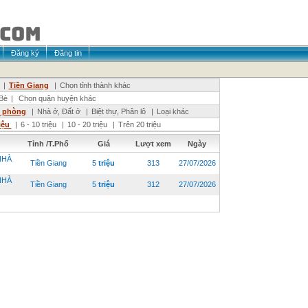
Đăng ký
Đăng tin
|
Tiền Giang
|
Chọn tỉnh thành khác
Bè
|
Chọn quận huyện khác
n phòng
|
Nhà ở, Đất ở
|
Biệt thự, Phân lô
|
Loại khác
riệu
|
6 - 10 triệu
|
10 - 20 triệu
|
Trên 20 triệu
Tỉnh /T.Phố
Giá
Lượt xem
Ngày
NHÀ
Tiền Giang
5
triệu
313
27/07/2026
NHÀ
Tiền Giang
5
triệu
312
27/07/2026