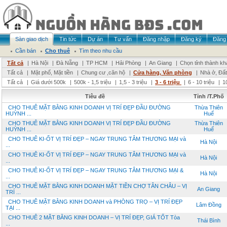
Sàn giao dịch
Tin tức
Dự án
Tư vấn
Đăng nhập
Đăng ký
Đăng 
Cần bán
Cho thuê
Tìm theo nhu cầu
Tất cả
|
Hà Nội
|
Đà Nẵng
|
TP HCM
|
Hải Phòng
|
An Giang
|
Chọn tỉnh thành kh
Tất cả
|
Mặt phố, Mặt tiền
|
Chung cư ,căn hộ
|
Cửa hàng, Văn phòng
|
Nhà ở, Đất
Tất cả
|
Giá dưới 500k
|
500k - 1,5 triệu
|
1,5 - 3 triệu
|
3 - 6 triệu
|
6 - 10 triệu
|
1
Tiêu đề
Tỉnh /T.Phố
CHO THUÊ MẶT BẰNG KINH DOANH VỊ TRÍ ĐẸP ĐẦU ĐƯỜNG
Thừa Thiên
HUỲNH ...
Huế
CHO THUÊ MẶT BẰNG KINH DOANH VỊ TRÍ ĐẸP ĐẦU ĐƯỜNG
Thừa Thiên
HUỲNH ...
Huế
CHO THUÊ KI-ỐT VỊ TRÍ ĐẸP – NGAY TRUNG TÂM THƯƠNG MẠI và
Hà Nội
...
CHO THUÊ KI-ỐT VỊ TRÍ ĐẸP – NGAY TRUNG TÂM THƯƠNG MẠI và
Hà Nội
...
CHO THUÊ KI-ỐT VỊ TRÍ ĐẸP – NGAY TRUNG TÂM THƯƠNG MẠI &
Hà Nội
...
CHO THUÊ MẶT BẰNG KINH DOANH MẶT TIỀN CHỢ TÂN CHÂU – VỊ
An Giang
TRÍ ...
CHO THUÊ MẶT BẰNG KINH DOANH và PHÒNG TRỌ – VỊ TRÍ ĐẸP
Lâm Đồng
TẠI ...
CHO THUÊ 2 MẶT BẰNG KINH DOANH – VỊ TRÍ ĐẸP, GIÁ TỐT Tòa
Thái Bình
...