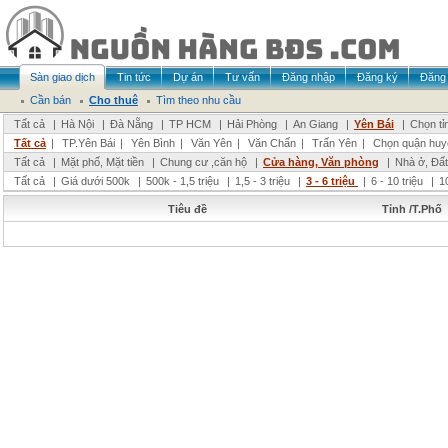
Sàn giao dịch
Tin tức
Dự án
Tư vấn
Đăng nhập
Đăng ký
Đăng 
Cần bán
Cho thuê
Tìm theo nhu cầu
Tất cả
|
Hà Nội
|
Đà Nẵng
|
TP HCM
|
Hải Phòng
|
An Giang
|
Yên Bái
|
Chọn tỉ
Tất cả
|
TP.Yên Bái
|
Yên Bình
|
Văn Yên
|
Văn Chấn
|
Trấn Yên
|
Chọn quận huy
Tất cả
|
Mặt phố, Mặt tiền
|
Chung cư ,căn hộ
|
Cửa hàng, Văn phòng
|
Nhà ở, Đất
Tất cả
|
Giá dưới 500k
|
500k - 1,5 triệu
|
1,5 - 3 triệu
|
3 - 6 triệu
|
6 - 10 triệu
|
1
Tiêu đề
Tỉnh /T.Phố