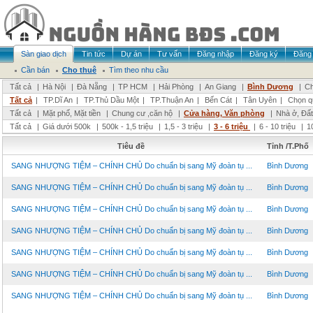
Sàn giao dịch
Tin tức
Dự án
Tư vấn
Đăng nhập
Đăng ký
Đăng 
Cần bán
Cho thuê
Tìm theo nhu cầu
Tất cả
|
Hà Nội
|
Đà Nẵng
|
TP HCM
|
Hải Phòng
|
An Giang
|
Bình Dương
|
Ch
Tất cả
|
TP.Dĩ An
|
TP.Thủ Dầu Một
|
TP.Thuận An
|
Bến Cát
|
Tân Uyên
|
Chọn q
Tất cả
|
Mặt phố, Mặt tiền
|
Chung cư ,căn hộ
|
Cửa hàng, Văn phòng
|
Nhà ở, Đất
Tất cả
|
Giá dưới 500k
|
500k - 1,5 triệu
|
1,5 - 3 triệu
|
3 - 6 triệu
|
6 - 10 triệu
|
1
Tiêu đề
Tỉnh /T.Phố
SANG NHƯỢNG TIỆM – CHÍNH CHỦ Do chuẩn bị sang Mỹ đoàn tụ ...
Bình Dương
SANG NHƯỢNG TIỆM – CHÍNH CHỦ Do chuẩn bị sang Mỹ đoàn tụ ...
Bình Dương
SANG NHƯỢNG TIỆM – CHÍNH CHỦ Do chuẩn bị sang Mỹ đoàn tụ ...
Bình Dương
SANG NHƯỢNG TIỆM – CHÍNH CHỦ Do chuẩn bị sang Mỹ đoàn tụ ...
Bình Dương
SANG NHƯỢNG TIỆM – CHÍNH CHỦ Do chuẩn bị sang Mỹ đoàn tụ ...
Bình Dương
SANG NHƯỢNG TIỆM – CHÍNH CHỦ Do chuẩn bị sang Mỹ đoàn tụ ...
Bình Dương
SANG NHƯỢNG TIỆM – CHÍNH CHỦ Do chuẩn bị sang Mỹ đoàn tụ ...
Bình Dương